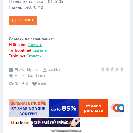
Продолжительность: 01:37:05
Размер: 690.70 MB
Ссылки на скачивание
:
Hitfile.net
Скачать
Turbobit.net
Скачать
Trbbt.net
Скачать
FLAC - Музыка
ivashka
House
,
flac
,
dance
52
0
0.0
/
0