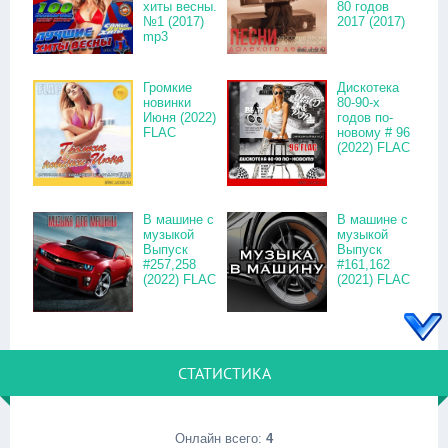
хиты весны.
80 годов
№1 (2017)
2017 (2017)
mp3
Громкие
Дискотека
новинки
80-90-х
Июня (2022)
годов по-
FLAC
новому # 96
(2022) FLAC
В машине с
В машине с
музыкой
музыкой
Выпуск
Выпуск
#257,258
#161,162
(2022) FLAC
(2021) FLAC
СТАТИСТИКА
Онлайн всего:
4