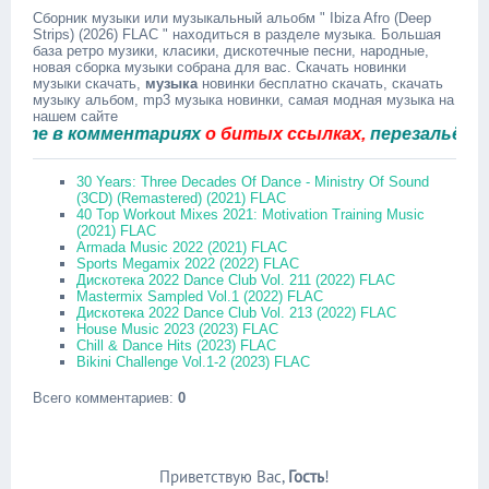
Сборник музыки или музыкальный альобм " Ibiza Afro (Deep
Strips) (2026) FLAC " находиться в разделе музыка. Большая
база ретро музики, класики, дискотечные песни, народные,
новая сборка музыки собрана для вас. Скачать новинки
музыки скачать,
музыка
новинки бесплатно скачать, скачать
музыку альбом, mp3 музыка новинки, самая модная музыка на
нашем сайте
 в комментариях
о битых ссылках,
перезальём быст
30 Years: Three Decades Of Dance - Ministry Of Sound
(3CD) (Remastered) (2021) FLAC
40 Top Workout Mixes 2021: Motivation Training Music
(2021) FLAC
Armada Music 2022 (2021) FLAC
Sports Megamix 2022 (2022) FLAC
Дискотека 2022 Dance Club Vol. 211 (2022) FLAC
Mastermix Sampled Vol.1 (2022) FLAC
Дискотека 2022 Dance Club Vol. 213 (2022) FLAC
House Music 2023 (2023) FLAC
Chill & Dance Hits (2023) FLAC
Bikini Challenge Vol.1-2 (2023) FLAC
Всего комментариев
:
0
Приветствую Вас
,
Гость
!