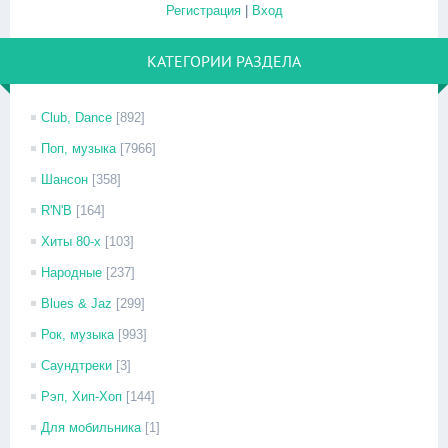
Регистрация
|
Вход
КАТЕГОРИИ РАЗДЕЛА
Club, Dance
[892]
Поп, музыка
[7966]
Шансон
[358]
R'N'B
[164]
Хиты 80-х
[103]
Народные
[237]
Blues & Jaz
[299]
Рок, музыка
[993]
Саундтреки
[3]
Рэп, Хип-Хоп
[144]
Для мобильника
[1]