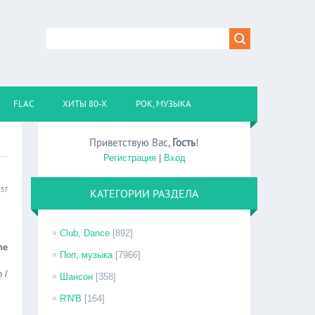
FLAC
ХИТЫ 80-Х
РОК, МУЗЫКА
Приветствую Вас
,
Гость
!
Регистрация
|
Вход
:57
КАТЕГОРИИ РАЗДЕЛА
Club, Dance
[892]
he
Поп, музыка
[7966]
 /
Шансон
[358]
R'N'B
[164]