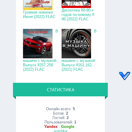
Дискотека 80-90-х
Громкие новинки
годов по-новому #
Июня (2022) FLAC
96 (2022) FLAC
В
В
машине с музыкой
машине с музыкой
Выпуск #257,258
Выпуск #161,162
(2022) FLAC
(2021) FLAC
СТАТИСТИКА
Онлайн всего:
5
Ботов:
2
Гостей:
2
Пользователей:
1
Yandex
,
Google
,
ivashka