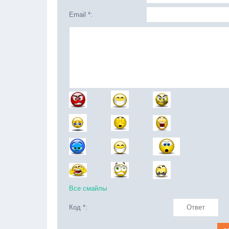
Email *:
Все смайлы
Код *: