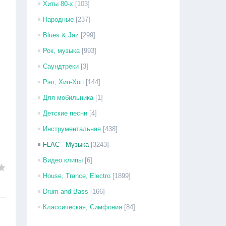
Хиты 80-х
[103]
Народные
[237]
Blues & Jaz
[299]
Рок, музыка
[993]
Саундтреки
[3]
Рэп, Хип-Хоп
[144]
Для мобильника
[1]
Детские песни
[4]
Инструментальная
[438]
FLAC - Музыка
[3243]
Видео клипы
[6]
House, Trance, Electro
[1899]
Drum and Bass
[166]
Классическая, Симфония
[84]