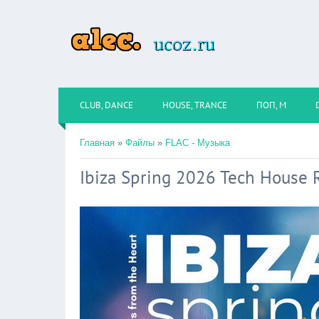
CLUB, DANCE
HOUSE, TRANCE
ПОП, М
Главная
»
Файлы
»
FLAC - Музыка
Ibiza Spring 2026 Tech House 