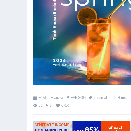
FLAC - Музыка
VANGOG
minimal
,
Tech House
61
0
0.0
/
0