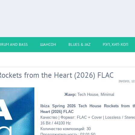
DRUM AND BASS
ШАНСОН
BLUES & JAZ
РЭП, ХИП-ХОП
Rockets from the Heart (2026) FLAC
26/03/01, 12
Жанр:
Tech House, Minimal
Ibiza Spring 2026 Tech House Rockets from t
Heart (2026) FLAC
Качество | Формат: FLAC + Cover | Lossless / Stereo
16 Bit / 44100 Hz
Количество композиций: 30
Продолжительность: 02:01:50