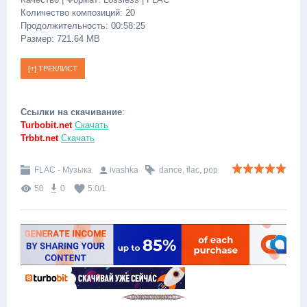
Количество композиций: 20
Продолжительность: 00:58:25
Размер: 721.64 MB
Ссылки на скачивание
:
Turbobit.net
Скачать
Trbbt.net
Скачать
FLAC - Музыка
ivashka
dance
,
flac
,
pop
50
0
5.0
/
1