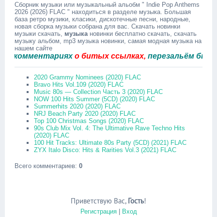
Сборник музыки или музыкальный альобм " Indie Pop Anthems
2026 (2026) FLAC " находиться в разделе музыка. Большая
база ретро музики, класики, дискотечные песни, народные,
новая сборка музыки собрана для вас. Скачать новинки
музыки скачать,
музыка
новинки бесплатно скачать, скачать
музыку альбом, mp3 музыка новинки, самая модная музыка на
нашем сайте
омментариях
о битых ссылках,
перезальём быстро.
2020 Grammy Nominees (2020) FLAC
Bravo Hits Vol.109 (2020) FLAC
Music 80s — Collection Часть 3 (2020) FLAC
NOW 100 Hits Summer (5CD) (2020) FLAC
Summerhits 2020 (2020) FLAC
NRJ Beach Party 2020 (2020) FLAC
Top 100 Christmas Songs (2020) FLAC
90s Club Mix Vol. 4: The Ultimative Rave Techno Hits
(2020) FLAC
100 Hit Tracks: Ultimate 80s Party (5CD) (2021) FLAC
ZYX Italo Disco: Hits & Rarities Vol.3 (2021) FLAC
Всего комментариев
:
0
Приветствую Вас
,
Гость
!
Регистрация
|
Вход