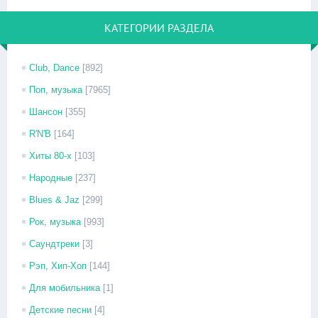
КАТЕГОРИИ РАЗДЕЛА
Club, Dance
[892]
Поп, музыка
[7965]
Шансон
[355]
R'N'B
[164]
Хиты 80-х
[103]
Народные
[237]
Blues & Jaz
[299]
Рок, музыка
[993]
Саундтреки
[3]
Рэп, Хип-Хоп
[144]
Для мобильника
[1]
Детские песни
[4]