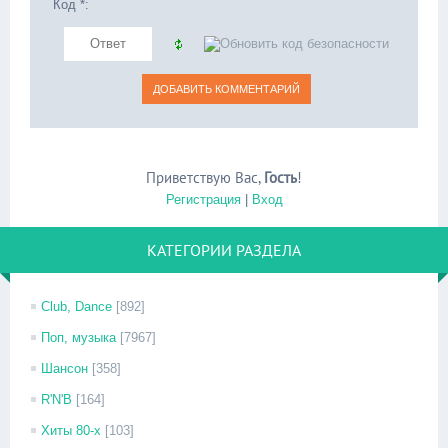
Код *:
Приветствую Вас
,
Гость
!
Регистрация
|
Вход
КАТЕГОРИИ РАЗДЕЛА
Club, Dance
[892]
Поп, музыка
[7967]
Шансон
[358]
R'N'B
[164]
Хиты 80-х
[103]