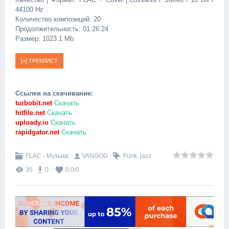
44100 Hz
Количество композиций: 20
Продолжительность: 01:26:24
Размер: 1023.1 Mb
Ссылки на скачивание:
turbobit.net
Скачать
hitfile.net
Скачать
uploady.io
Скачать
rapidgator.net
Скачать
FLAC - Музыка
VANGOG
Funk
,
jazz
35
0
0.0
/
0