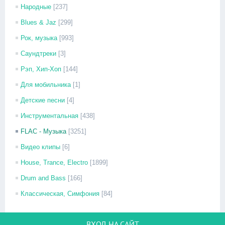
Народные
[237]
Blues & Jaz
[299]
Рок, музыка
[993]
Саундтреки
[3]
Рэп, Хип-Хоп
[144]
Для мобильника
[1]
Детские песни
[4]
Инструментальная
[438]
FLAC - Музыка
[3251]
Видео клипы
[6]
House, Trance, Electro
[1899]
Drum and Bass
[166]
Классическая, Симфония
[84]
ВХОД НА САЙТ