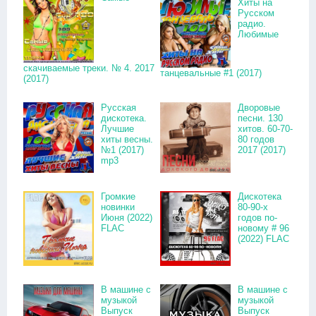
Хиты на
Русском
радио.
Любимые
скачиваемые треки. № 4. 2017
танцевальные #1 (2017)
(2017)
Русская
Дворовые
дискотека.
песни. 130
Лучшие
хитов. 60-70-
хиты весны.
80 годов
№1 (2017)
2017 (2017)
mp3
Громкие
Дискотека
новинки
80-90-х
Июня (2022)
годов по-
FLAC
новому # 96
(2022) FLAC
В машине с
В машине с
музыкой
музыкой
Выпуск
Выпуск