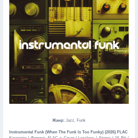
Жанр:
Jazz, Funk
Instrumental Funk (When The Funk Is Too Funky) (2026) FLAC
Качество | Формат: FLAC + Cover | Lossless / Stereo / 16 Bit /