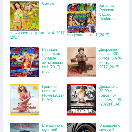
Самые
Хиты на
Русском
радио.
Любимые
скачиваемые треки. № 4. 2017
танцевальные #1 (2017)
(2017)
Русская
Дворовые
дискотека.
песни. 130
Лучшие
хитов. 60-70-
хиты весны.
80 годов
№1 (2017)
2017 (2017)
mp3
Громкие
Дискотека
новинки
80-90-х
Июня (2022)
годов по-
FLAC
новому # 96
(2022) FLAC
В машине с
В машине с
музыкой
музыкой