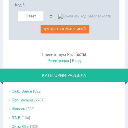
Код *:
Приветствую Вас
,
Гость
!
Регистрация
|
Вход
КАТЕГОРИИ РАЗДЕЛА
Club, Dance
[892]
Поп, музыка
[7967]
Шансон
[358]
R'N'B
[164]
Хиты 80-х
[103]