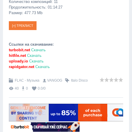
Количество композиций: 11
Продолжительность: 01:14:27
Размер: 477.73 Mb
Ссылки на скачивание:
turbobit.net
Скачать
hitfile.net
Скачать
uploady.io
Скачать
rapidgator.net
Скачать
FLAC - Музыка
VANGOG
Italo Disco
40
0
0.0
/
0