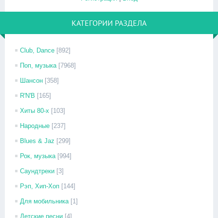
КАТЕГОРИИ РАЗДЕЛА
Club, Dance
[892]
Поп, музыка
[7968]
Шансон
[358]
R'N'B
[165]
Хиты 80-х
[103]
Народные
[237]
Blues & Jaz
[299]
Рок, музыка
[994]
Саундтреки
[3]
Рэп, Хип-Хоп
[144]
Для мобильника
[1]
Детские песни
[4]