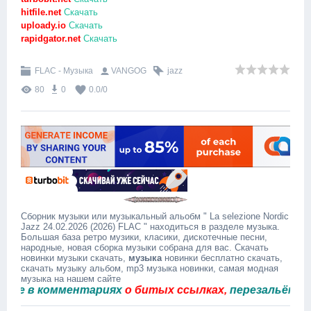
hitfile.net
Скачать
uploady.io
Скачать
rapidgator.net
Скачать
FLAC - Музыка
VANGOG
jazz
80
0
0.0
/
0
Сборник музыки или музыкальный альобм " La selezione Nordic
Jazz 24.02.2026 (2026) FLAC " находиться в разделе музыка.
Большая база ретро музики, класики, дискотечные песни,
народные, новая сборка музыки собрана для вас. Скачать
новинки музыки скачать,
музыка
новинки бесплатно скачать,
скачать музыку альбом, mp3 музыка новинки, самая модная
музыка на нашем сайте
 в комментариях
о битых ссылках,
перезальём быст