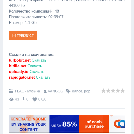
44100 Hz
Количество композиций: 48
Продолжительность: 02:39:07
Размер: 1.1 Gb
Ссылки на скачивание:
turbobit.net
Скачать
hitfile.net
Скачать
uploady.io
Скачать
rapidgator.net
Скачать
FLAC - Музыка
VANGOG
dance
,
pop
43
0
0.0
/
0