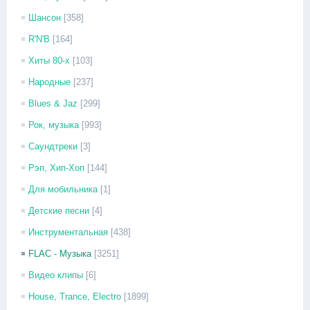
Шансон
[358]
R'N'B
[164]
Хиты 80-х
[103]
Народные
[237]
Blues & Jaz
[299]
Рок, музыка
[993]
Саундтреки
[3]
Рэп, Хип-Хоп
[144]
Для мобильника
[1]
Детские песни
[4]
Инструментальная
[438]
FLAC - Музыка
[3251]
Видео клипы
[6]
House, Trance, Electro
[1899]