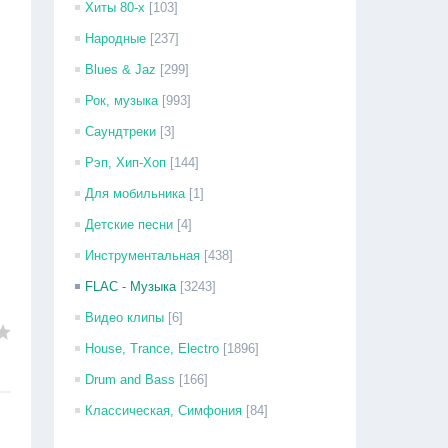
Хиты 80-х
[103]
Народные
[237]
Blues & Jaz
[299]
Рок, музыка
[993]
Саундтреки
[3]
Рэп, Хип-Хоп
[144]
Для мобильника
[1]
Детские песни
[4]
Инструментальная
[438]
FLAC - Музыка
[3243]
Видео клипы
[6]
House, Trance, Electro
[1896]
Drum and Bass
[166]
Классическая, Симфония
[84]