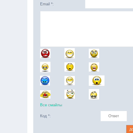
Email *:
Все смайлы
Код *: