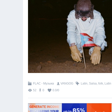
FLAC - Музыка
VANGOG
Latin
,
Salsa
,
folk
,
Latin
52
0
0.0
/
0