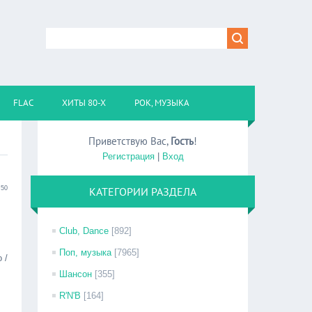
FLAC
ХИТЫ 80-Х
РОК, МУЗЫКА
Приветствую Вас
,
Гость
!
Регистрация
|
Вход
:50
КАТЕГОРИИ РАЗДЕЛА
Club, Dance
[892]
Поп, музыка
[7965]
 /
Шансон
[355]
R'N'B
[164]