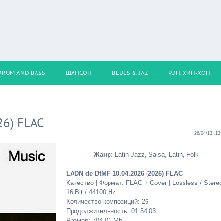
DRUM AND BASS
ШАНСОН
BLUES & JAZ
РЭП, ХИП-ХОП
26) FLAC
26/04/13, 13
Жанр:
Latin Jazz, Salsa, Latin, Folk
LADN de DtMF 10.04.2026 (2026) FLAC
Качество | Формат: FLAC + Cover | Lossless / Stereo
16 Bit / 44100 Hz
Количество композиций: 26
Продолжительность: 01:54:03
Размер: 704.01 Mb