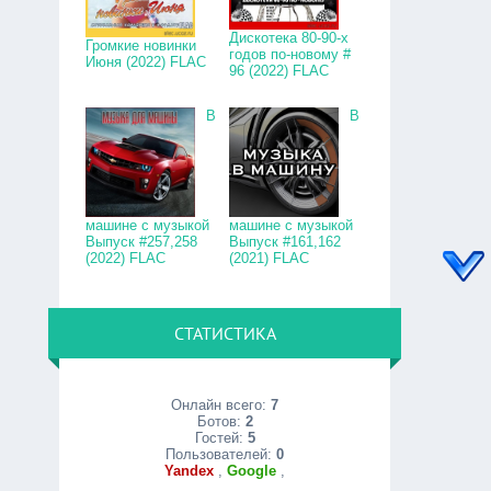
Дискотека 80-90-х
Громкие новинки
годов по-новому #
Июня (2022) FLAC
96 (2022) FLAC
В
В
машине с музыкой
машине с музыкой
Выпуск #257,258
Выпуск #161,162
(2022) FLAC
(2021) FLAC
СТАТИСТИКА
Онлайн всего:
7
Ботов:
2
Гостей:
5
Пользователей:
0
Yandex
,
Google
,