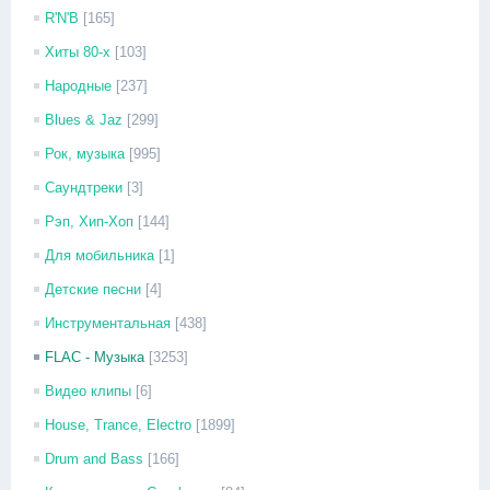
R'N'B
[165]
Хиты 80-х
[103]
Народные
[237]
Blues & Jaz
[299]
Рок, музыка
[995]
Саундтреки
[3]
Рэп, Хип-Хоп
[144]
Для мобильника
[1]
Детские песни
[4]
Инструментальная
[438]
FLAC - Музыка
[3253]
Видео клипы
[6]
House, Trance, Electro
[1899]
Drum and Bass
[166]