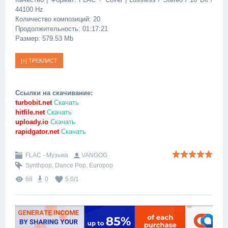
44100 Hz
Количество композиций: 20
Продолжительность: 01:17:21
Размер: 579.53 Mb
Ссылки на скачивание:
turbobit.net
Скачать
hitfile.net
Скачать
uploady.io
Скачать
rapidgator.net
Скачать
FLAC - Музыка
VANGOG
Synthpop
,
Dance Pop
,
Europop
68
0
5.0
/
1