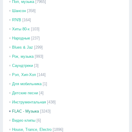
Поп, музыка
[7965]
Шансон
[358]
R'N'B
[164]
Хиты 80-х
[103]
Народные
[237]
Blues & Jaz
[299]
Рок, музыка
[993]
Саундтреки
[3]
Рэп, Хип-Хоп
[144]
Для мобильника
[1]
Детские песни
[4]
Инструментальная
[438]
FLAC - Музыка
[3243]
Видео клипы
[6]
House, Trance, Electro
[1896]