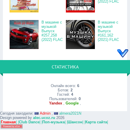
(2022) FLAC
В машине с
В машине с
музыкой
музыкой
Выпуск
Выпуск
#257,258
#161,162
(2022) FLAC
(2021) FLAC
СТАТИСТИКА
Онлайн всего:
6
Ботов:
2
Гостей:
4
Пользователей:
0
Yandex
,
Google
,
Сегодня заходили:
Admin
,
almera2021N
Design powered by
alec.ucoz.ru
2026
|
Главная
|
|
Club Dance
|
|
Поп-музыка
|
|
Шансон
|
|
Карта сайта
|