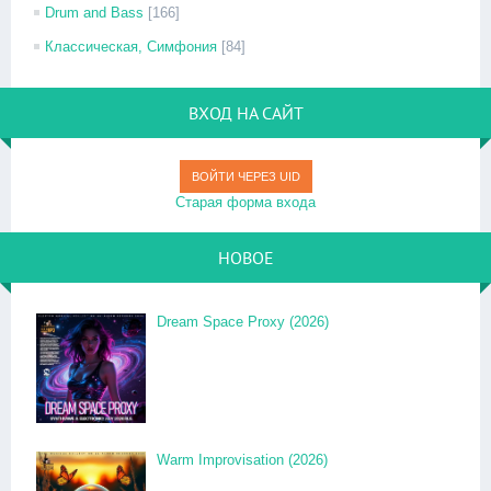
Drum and Bass
[166]
Классическая, Симфония
[84]
ВХОД НА САЙТ
ВОЙТИ ЧЕРЕЗ UID
Старая форма входа
НОВОЕ
Dream Space Proxy (2026)
Warm Improvisation (2026)