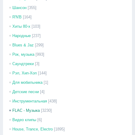
Шансон
[355]
R'N'B
[164]
Хиты 80-х
[103]
Народные
[237]
Blues & Jaz
[299]
Рок, музыка
[993]
Саундтреки
[3]
Рэп, Хип-Хоп
[144]
Для мобильника
[1]
Детские песни
[4]
Инструментальная
[438]
FLAC - Музыка
[3230]
Видео клипы
[6]
House, Trance, Electro
[1895]