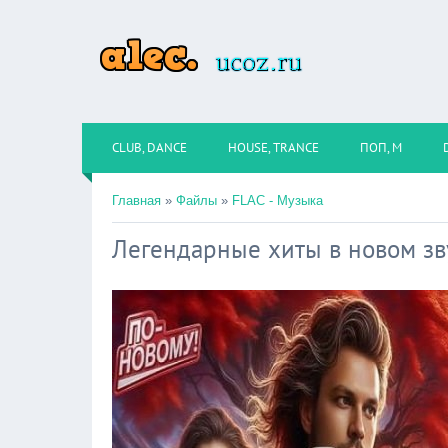
CLUB, DANCE
HOUSE, TRANCE
ПОП, М
Главная
»
Файлы
»
FLAC - Музыка
Легендарные хиты в новом зв