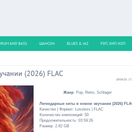
DRUM AND BASS
ШАНСОН
BLUES & JAZ
РЭП, ХИП-ХОП
учании (2026) FLAC
26/04/19, 17
Жанр
: Pop, Retro, Schlager
Легендарные хиты в новом звучании (2026) FLA
Качество | Формат: Lossless | FLAC
Количество композиций: 50
Продолжительность: 03:59:26
Размер: 2.82 GB