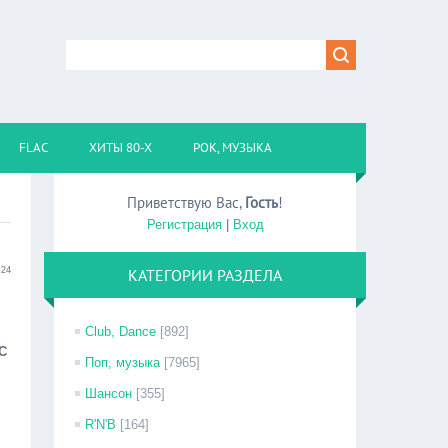
FLAC
ХИТЫ 80-Х
РОК, МУЗЫКА
Приветствую Вас
,
Гость
!
Регистрация
|
Вход
:24
КАТЕГОРИИ РАЗДЕЛА
Club, Dance
[892]
C
Поп, музыка
[7965]
Шансон
[355]
R'N'B
[164]