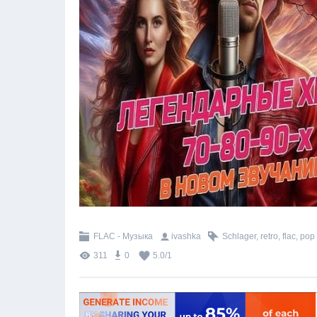
FLAC - Музыка
ivashka
Schlager
,
retro
,
flac
,
pop
311
0
5.0
/
1