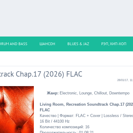
DRUM AND BASS
ШАНСОН
BLUES & JAZ
РЭП, ХИП-ХОП
track Chap.17 (2026) FLAC
26/01/17, 11
Жанр:
Electronic, Lounge, Chillout, Downtempo
Living Room, Recreation Soundtrack Chap.17 (202
FLAC
Качество | Формат: FLAC + Cover | Lossless / Stereo
16 Bit / 44100 Hz
Количество композиций: 16
Продолжительность: 01:08:21