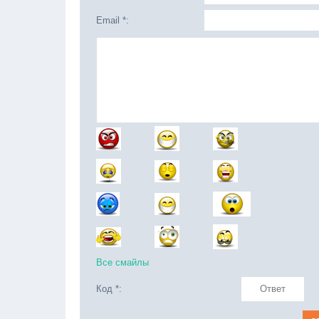
Email *:
Все смайлы
Код *: