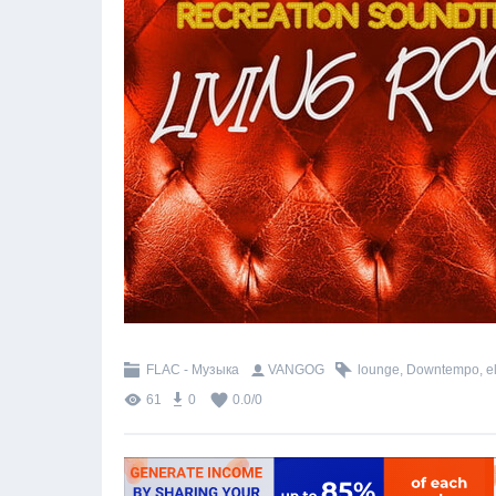
FLAC - Музыка
VANGOG
lounge
,
Downtempo
,
e
61
0
0.0
/
0