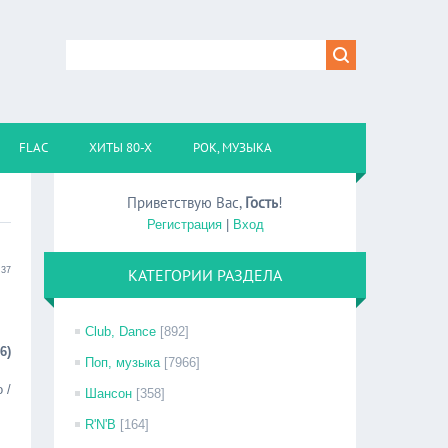
FLAC
ХИТЫ 80-Х
РОК, МУЗЫКА
Приветствую Вас
,
Гость
!
Регистрация
|
Вход
:37
КАТЕГОРИИ РАЗДЕЛА
Club, Dance
[892]
6)
Поп, музыка
[7966]
 /
Шансон
[358]
R'N'B
[164]