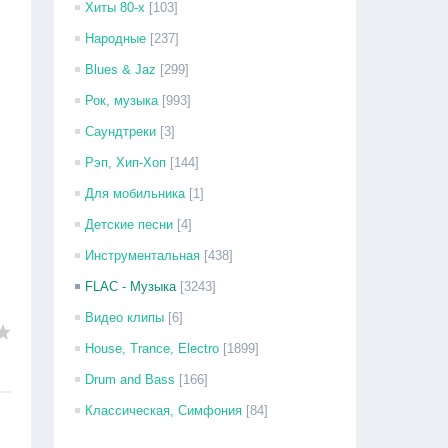
Хиты 80-х
[103]
Народные
[237]
Blues & Jaz
[299]
Рок, музыка
[993]
Саундтреки
[3]
Рэп, Хип-Хоп
[144]
Для мобильника
[1]
Детские песни
[4]
Инструментальная
[438]
FLAC - Музыка
[3243]
Видео клипы
[6]
House, Trance, Electro
[1899]
Drum and Bass
[166]
Классическая, Симфония
[84]