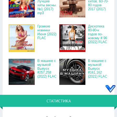
Лучшие
хитов. 60-70-
хиты весны.
80 годов
№1 (2017)
2017 (2017)
mp3
Громкие
Дискотека
новинки
80-90-х
Июня (2022)
годов по-
FLAC
новому # 96
(2022) FLAC
В машине с
В машине с
музыкой
музыкой
Выпуск
Выпуск
#257,258
#161,162
(2022) FLAC
(2021) FLAC
СТАТИСТИКА