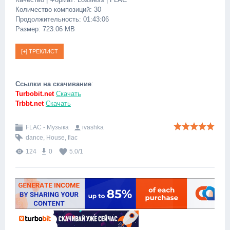
Количество композиций: 30
Продолжительность: 01:43:06
Размер: 723.06 MB
Ссылки на скачивание
:
Turbobit.net
Скачать
Trbbt.net
Скачать
FLAC - Музыка
ivashka
dance
,
House
,
flac
124
0
5.0
/
1