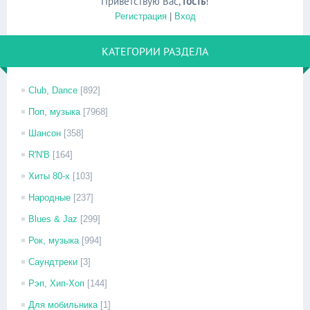
Приветствую Вас
,
Гость
!
Регистрация
|
Вход
КАТЕГОРИИ РАЗДЕЛА
Club, Dance
[892]
Поп, музыка
[7968]
Шансон
[358]
R'N'B
[164]
Хиты 80-х
[103]
Народные
[237]
Blues & Jaz
[299]
Рок, музыка
[994]
Саундтреки
[3]
Рэп, Хип-Хоп
[144]
Для мобильника
[1]