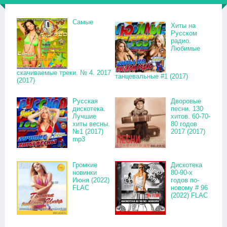
Самые
Хиты на
Русском
радио.
Любимые
скачиваемые треки. № 4. 2017
танцевальные #1 (2017)
(2017)
Русская
Дворовые
дискотека.
песни. 130
Лучшие
хитов. 60-70-
хиты весны.
80 годов
№1 (2017)
2017 (2017)
mp3
Громкие
Дискотека
новинки
80-90-х
Июня (2022)
годов по-
FLAC
новому # 96
(2022) FLAC