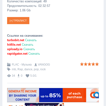
Количество композиций: 49
Продолжительность: 02:32:57
Размер: 1.06 Gb
Ссылки на скачивание:
turbobit.net
Скачать
hitfile.net
Скачать
uploady.io
Скачать
rapidgator.net
Скачать
FLAC - Музыка
VANGOG
rnb
,
Rap
,
dance
,
pop
,
rock
34
0
5.0
/
1