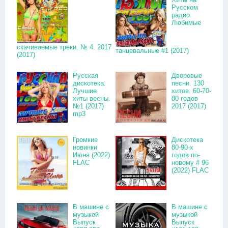
Русском
радио.
Любимые
скачиваемые треки. № 4. 2017
танцевальные #1 (2017)
(2017)
Русская
Дворовые
дискотека.
песни. 130
Лучшие
хитов. 60-70-
хиты весны.
80 годов
№1 (2017)
2017 (2017)
mp3
Громкие
Дискотека
новинки
80-90-х
Июня (2022)
годов по-
FLAC
новому # 96
(2022) FLAC
В машине с
В машине с
музыкой
музыкой
Выпуск
Выпуск