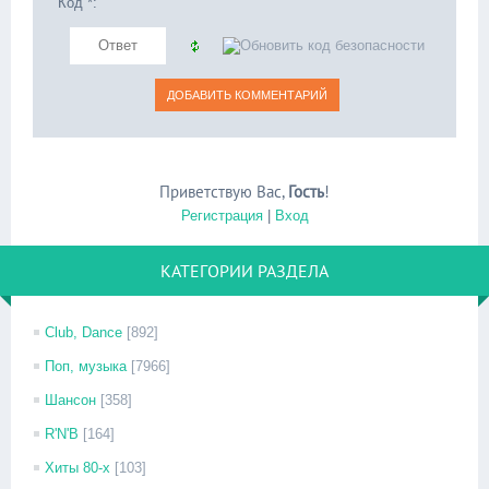
Код *:
Приветствую Вас
,
Гость
!
Регистрация
|
Вход
КАТЕГОРИИ РАЗДЕЛА
Club, Dance
[892]
Поп, музыка
[7966]
Шансон
[358]
R'N'B
[164]
Хиты 80-х
[103]