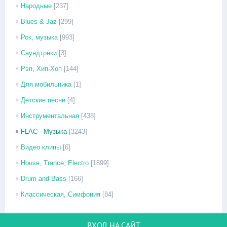
Народные
[237]
Blues & Jaz
[299]
Рок, музыка
[993]
Саундтреки
[3]
Рэп, Хип-Хоп
[144]
Для мобильника
[1]
Детские песни
[4]
Инструментальная
[438]
FLAC - Музыка
[3243]
Видео клипы
[6]
House, Trance, Electro
[1899]
Drum and Bass
[166]
Классическая, Симфония
[84]
ВХОД НА САЙТ