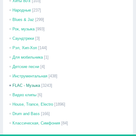
Хиты 80-х
[103]
Народные
[237]
Blues & Jaz
[299]
Рок, музыка
[993]
Саундтреки
[3]
Рэп, Хип-Хоп
[144]
Для мобильника
[1]
Детские песни
[4]
Инструментальная
[438]
FLAC - Музыка
[3243]
Видео клипы
[6]
House, Trance, Electro
[1896]
Drum and Bass
[166]
Классическая, Симфония
[84]