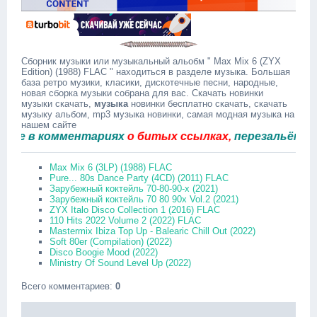
Сборник музыки или музыкальный альобм " Max Mix 6 (ZYX
Edition) (1988) FLAC " находиться в разделе музыка. Большая
база ретро музики, класики, дискотечные песни, народные,
новая сборка музыки собрана для вас. Скачать новинки
музыки скачать,
музыка
новинки бесплатно скачать, скачать
музыку альбом, mp3 музыка новинки, самая модная музыка на
нашем сайте
в комментариях
о битых ссылках,
перезальём быстро
Max Mix 6 (3LP) (1988) FLAC
Pure... 80s Dance Party (4CD) (2011) FLAC
Зарубежный коктейль 70-80-90-х (2021)
Зарубежный коктейль 70 80 90х Vol.2 (2021)
ZYX Italo Disco Collection 1 (2016) FLAC
110 Hits 2022 Volume 2 (2022) FLAC
Mastermix Ibiza Top Up - Balearic Chill Out (2022)
Soft 80er (Compilation) (2022)
Disco Boogie Mood (2022)
Ministry Of Sound Level Up (2022)
Всего комментариев
:
0