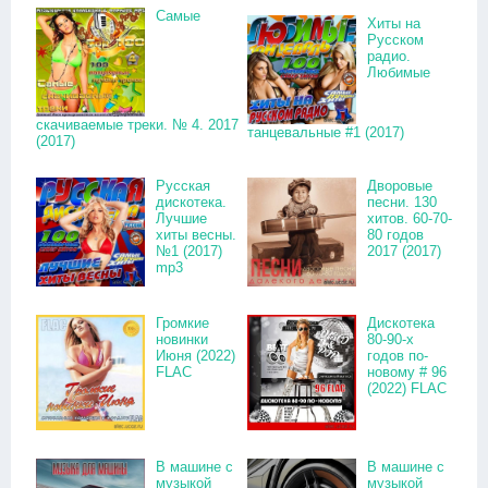
Самые
Хиты на
Русском
радио.
Любимые
скачиваемые треки. № 4. 2017
танцевальные #1 (2017)
(2017)
Русская
Дворовые
дискотека.
песни. 130
Лучшие
хитов. 60-70-
хиты весны.
80 годов
№1 (2017)
2017 (2017)
mp3
Громкие
Дискотека
новинки
80-90-х
Июня (2022)
годов по-
FLAC
новому # 96
(2022) FLAC
В машине с
В машине с
музыкой
музыкой