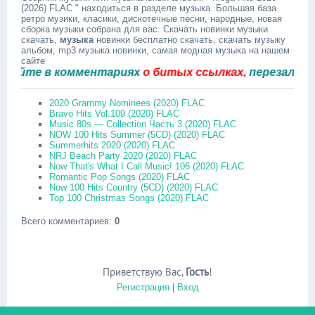
(2026) FLAC " находиться в разделе музыка. Большая база
ретро музики, класики, дискотечные песни, народные, новая
сборка музыки собрана для вас. Скачать новинки музыки
скачать,
музыка
новинки бесплатно скачать, скачать музыку
альбом, mp3 музыка новинки, самая модная музыка на нашем
сайте
те в комментариях
о битых ссылках,
перезальём быс
2020 Grammy Nominees (2020) FLAC
Bravo Hits Vol.109 (2020) FLAC
Music 80s — Collection Часть 3 (2020) FLAC
NOW 100 Hits Summer (5CD) (2020) FLAC
Summerhits 2020 (2020) FLAC
NRJ Beach Party 2020 (2020) FLAC
Now That's What I Call Music! 106 (2020) FLAC
Romantic Pop Songs (2020) FLAC
Now 100 Hits Country (5CD) (2020) FLAC
Top 100 Christmas Songs (2020) FLAC
Всего комментариев
:
0
Приветствую Вас
,
Гость
!
Регистрация
|
Вход