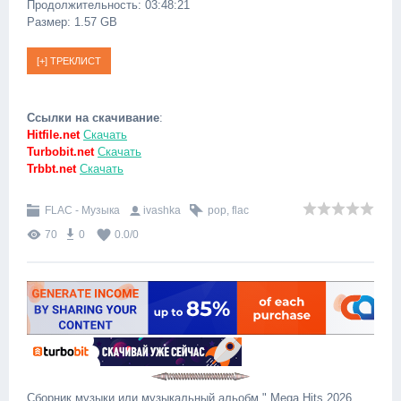
Продолжительность: 03:48:21
Размер: 1.57 GB
Ссылки на скачивание
:
Hitfile.net
Скачать
Turbobit.net
Скачать
Trbbt.net
Скачать
FLAC - Музыка
ivashka
pop
,
flac
70
0
0.0
/
0
Сборник музыки или музыкальный альобм " Mega Hits 2026