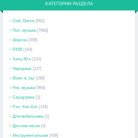
КАТЕГОРИИ РАЗДЕЛА
Club, Dance
[892]
Поп, музыка
[7968]
Шансон
[358]
R'N'B
[164]
Хиты 80-х
[103]
Народные
[237]
Blues & Jaz
[299]
Рок, музыка
[994]
Саундтреки
[3]
Рэп, Хип-Хоп
[144]
Для мобильника
[1]
Детские песни
[4]
Инструментальная
[438]