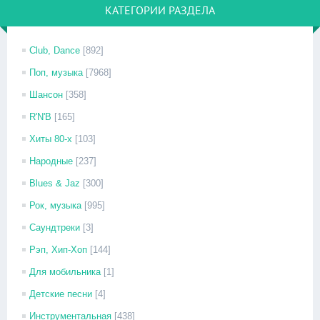
КАТЕГОРИИ РАЗДЕЛА
Club, Dance
[892]
Поп, музыка
[7968]
Шансон
[358]
R'N'B
[165]
Хиты 80-х
[103]
Народные
[237]
Blues & Jaz
[300]
Рок, музыка
[995]
Саундтреки
[3]
Рэп, Хип-Хоп
[144]
Для мобильника
[1]
Детские песни
[4]
Инструментальная
[438]