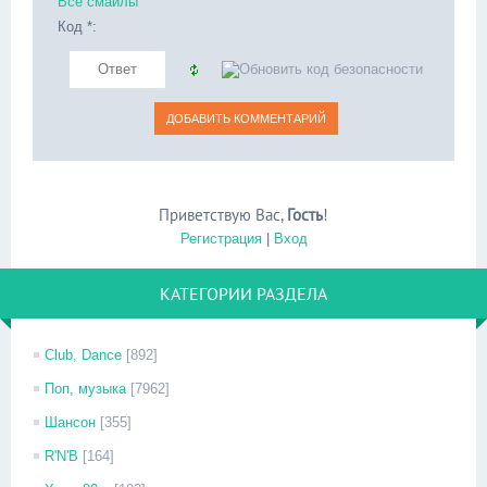
Все смайлы
Код *:
Приветствую Вас
,
Гость
!
Регистрация
|
Вход
КАТЕГОРИИ РАЗДЕЛА
Club, Dance
[892]
Поп, музыка
[7962]
Шансон
[355]
R'N'B
[164]