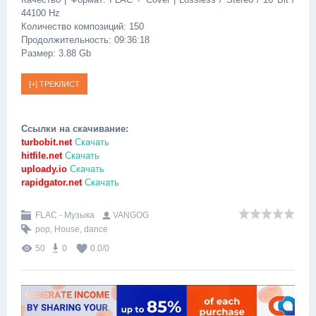
44100 Hz
Количество композиций: 150
Продолжительность: 09:36:18
Размер: 3.88 Gb
Ссылки на скачивание:
turbobit.net
Скачать
hitfile.net
Скачать
uploady.io
Скачать
rapidgator.net
Скачать
FLAC - Музыка
VANGOG
pop
,
House
,
dance
50
0
0.0
/
0