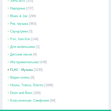
Хиты 80-х
[103]
Народные
[237]
Blues & Jaz
[299]
Рок, музыка
[993]
Саундтреки
[3]
Рэп, Хип-Хоп
[144]
Для мобильника
[1]
Детские песни
[4]
Инструментальная
[438]
FLAC - Музыка
[3230]
Видео клипы
[6]
House, Trance, Electro
[1896]
Drum and Bass
[166]
Классическая, Симфония
[84]