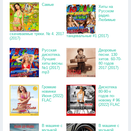
Самые
Хиты на
Русском
радио.
Любимые
скачиваемые треки. № 4. 2017
танцевальные #1 (2017)
(2017)
Русская
Дворовые
дискотека.
песни. 130
Лучшие
хитов. 60-70-
хиты весны.
80 годов
№1 (2017)
2017 (2017)
mp3
Громкие
Дискотека
новинки
80-90-х
Июня (2022)
годов по-
FLAC
новому # 96
(2022) FLAC
В машине с
В машине с
музыкой
музыкой