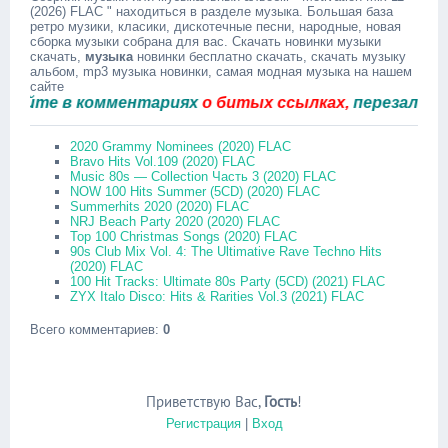
(2026) FLAC " находиться в разделе музыка. Большая база
ретро музики, класики, дискотечные песни, народные, новая
сборка музыки собрана для вас. Скачать новинки музыки
скачать,
музыка
новинки бесплатно скачать, скачать музыку
альбом, mp3 музыка новинки, самая модная музыка на нашем
сайте
те в комментариях
о битых ссылках,
перезальём быс
2020 Grammy Nominees (2020) FLAC
Bravo Hits Vol.109 (2020) FLAC
Music 80s — Collection Часть 3 (2020) FLAC
NOW 100 Hits Summer (5CD) (2020) FLAC
Summerhits 2020 (2020) FLAC
NRJ Beach Party 2020 (2020) FLAC
Top 100 Christmas Songs (2020) FLAC
90s Club Mix Vol. 4: The Ultimative Rave Techno Hits
(2020) FLAC
100 Hit Tracks: Ultimate 80s Party (5CD) (2021) FLAC
ZYX Italo Disco: Hits & Rarities Vol.3 (2021) FLAC
Всего комментариев
:
0
Приветствую Вас
,
Гость
!
Регистрация
|
Вход