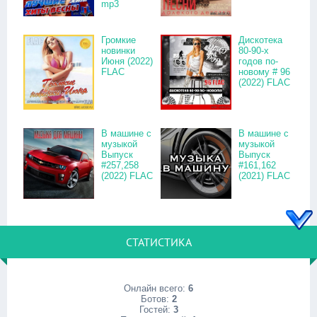
mp3
Громкие
Дискотека
новинки
80-90-х
Июня (2022)
годов по-
FLAC
новому # 96
(2022) FLAC
В машине с
В машине с
музыкой
музыкой
Выпуск
Выпуск
#257,258
#161,162
(2022) FLAC
(2021) FLAC
СТАТИСТИКА
Онлайн всего:
6
Ботов:
2
Гостей:
3