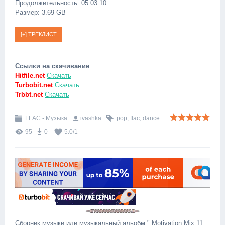
Продолжительность: 05:03:10
Размер: 3.69 GB
Ссылки на скачивание
:
Hitfile.net
Скачать
Turbobit.net
Скачать
Trbbt.net
Скачать
FLAC - Музыка
ivashka
pop
,
flac
,
dance
95
0
5.0
/
1
Сборник музыки или музыкальный альобм " Motivation Mix 11