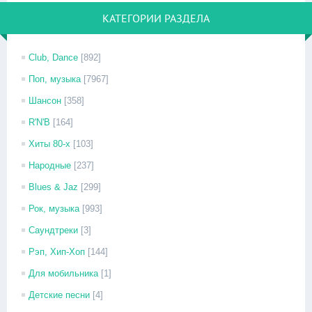
КАТЕГОРИИ РАЗДЕЛА
Club, Dance
[892]
Поп, музыка
[7967]
Шансон
[358]
R'N'B
[164]
Хиты 80-х
[103]
Народные
[237]
Blues & Jaz
[299]
Рок, музыка
[993]
Саундтреки
[3]
Рэп, Хип-Хоп
[144]
Для мобильника
[1]
Детские песни
[4]