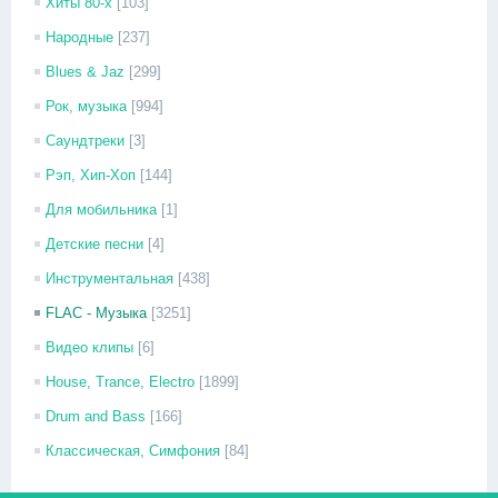
Хиты 80-х
[103]
Народные
[237]
Blues & Jaz
[299]
Рок, музыка
[994]
Саундтреки
[3]
Рэп, Хип-Хоп
[144]
Для мобильника
[1]
Детские песни
[4]
Инструментальная
[438]
FLAC - Музыка
[3251]
Видео клипы
[6]
House, Trance, Electro
[1899]
Drum and Bass
[166]
Классическая, Симфония
[84]