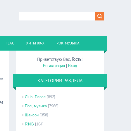
FLAC
ХИТЫ 80-Х
РОК, МУЗЫКА
Приветствую Вас
,
Гость
!
Регистрация
|
Вход
:05
КАТЕГОРИИ РАЗДЕЛА
Club, Dance
[892]
74
Поп, музыка
[7966]
Шансон
[358]
R'N'B
[164]