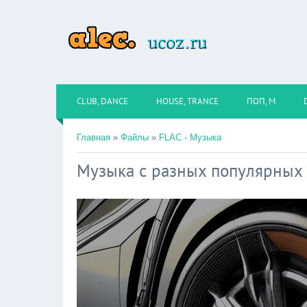
CLUB, DANCE
HOUSE, TRANCE
ПОП, М
Главная
»
Файлы
»
FLAC - Музыка
Музыка с разных популярных 