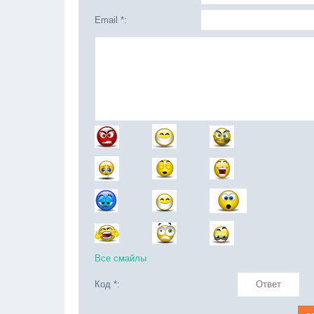
Email *:
Все смайлы
Код *: