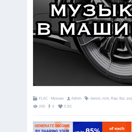
FLAC - Музыка
Admin
dance
,
rock
,
Rap
,
flac
,
po
200
0
5.0
/
1