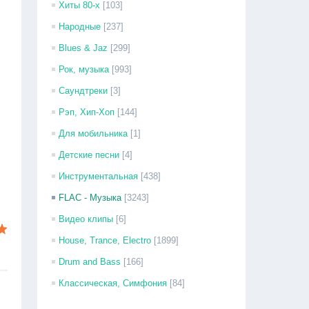
Хиты 80-х
[103]
Народные
[237]
Blues & Jaz
[299]
Рок, музыка
[993]
Саундтреки
[3]
Рэп, Хип-Хоп
[144]
Для мобильника
[1]
Детские песни
[4]
Инструментальная
[438]
FLAC - Музыка
[3243]
Видео клипы
[6]
House, Trance, Electro
[1899]
Drum and Bass
[166]
Классическая, Симфония
[84]