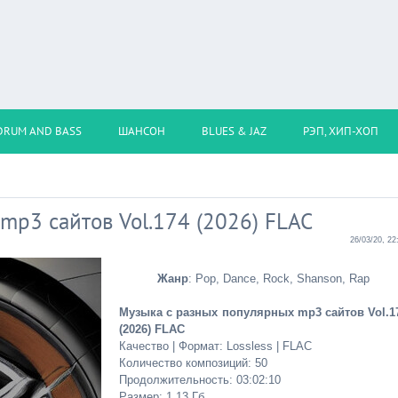
DRUM AND BASS
ШАНСОН
BLUES & JAZ
РЭП, ХИП-ХОП
mp3 сайтов Vol.174 (2026) FLAC
26/03/20, 22
Жанр
: Pop, Dance, Rock, Shanson, Rap
Музыка с разных популярных mp3 сайтов Vol.1
(2026) FLAC
Качество | Формат: Lossless | FLAC
Количество композиций: 50
Продолжительность: 03:02:10
Размер: 1,13 Гб