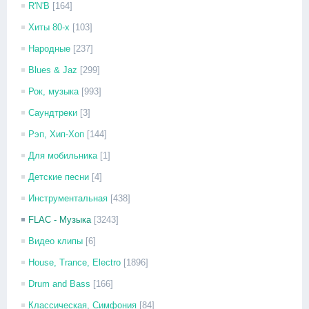
R'N'B
[164]
Хиты 80-х
[103]
Народные
[237]
Blues & Jaz
[299]
Рок, музыка
[993]
Саундтреки
[3]
Рэп, Хип-Хоп
[144]
Для мобильника
[1]
Детские песни
[4]
Инструментальная
[438]
FLAC - Музыка
[3243]
Видео клипы
[6]
House, Trance, Electro
[1896]
Drum and Bass
[166]
Классическая, Симфония
[84]