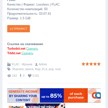
Качество | Формат: Lossless | FLAC
Количество композиций: 50
Продолжительность: 03:07:41
Размер: 1.5 GiB
Ссылки на скачивание
:
Turbobit.net
Скачать
Trbbt.net
Скачать
FLAC - Музыка
Admin
Shanson
,
dance
,
Rap
,
FLA
,
pop
,
rock
182
0
5.0
/
1