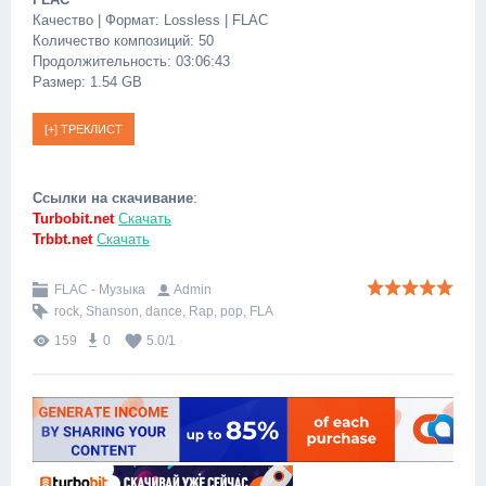
Качество | Формат: Lossless | FLAC
Количество композиций: 50
Продолжительность: 03:06:43
Размер: 1.54 GB
Ссылки на скачивание
:
Turbobit.net
Скачать
Trbbt.net
Скачать
FLAC - Музыка
Admin
rock
,
Shanson
,
dance
,
Rap
,
pop
,
FLA
159
0
5.0
/
1