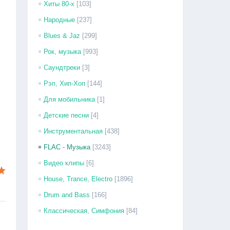
Хиты 80-х
[103]
Народные
[237]
Blues & Jaz
[299]
Рок, музыка
[993]
Саундтреки
[3]
Рэп, Хип-Хоп
[144]
Для мобильника
[1]
Детские песни
[4]
Инструментальная
[438]
FLAC - Музыка
[3243]
Видео клипы
[6]
House, Trance, Electro
[1896]
Drum and Bass
[166]
Классическая, Симфония
[84]