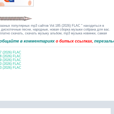
азных популярных mp3 сайтов Vol.185 (2026) FLAC " находиться в
 дискотечные песни, народные, новая сборка музыки собрана для вас.
латно скачать, скачать музыку альбом, mp3 музыка новинки, самая
е в комментариях
о битых ссылках,
перезальём быс
7 (2026) FLAC
8 (2026) FLAC
9 (2026) FLAC
0 (2026) FLAC
3 (2026) FLAC