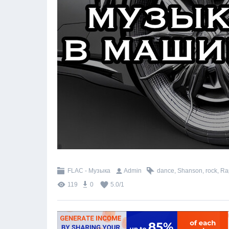
FLAC - Музыка
Admin
dance
,
Shanson
,
rock
,
Ra
119
0
5.0
/
1