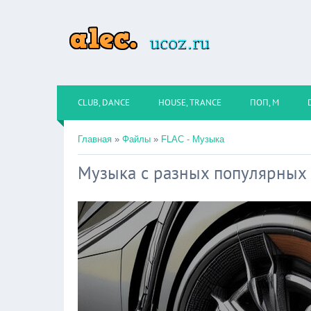
CLUB, DANCE
HOUSE, TRANCE
ПОП, М
Главная
»
Файлы
»
FLAC - Музыка
Музыка с разных популярных 