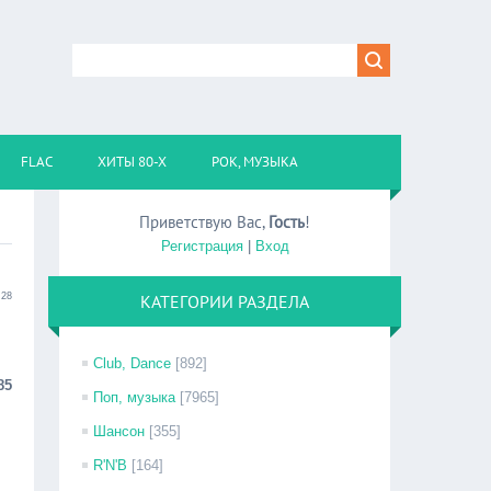
FLAC
ХИТЫ 80-Х
РОК, МУЗЫКА
Приветствую Вас
,
Гость
!
Регистрация
|
Вход
:28
КАТЕГОРИИ РАЗДЕЛА
Club, Dance
[892]
85
Поп, музыка
[7965]
Шансон
[355]
R'N'B
[164]