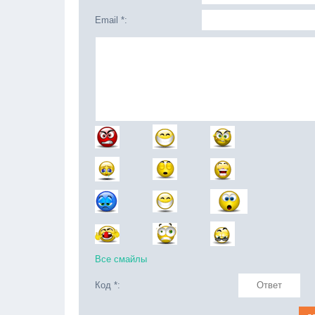
Email *:
Все смайлы
Код *: