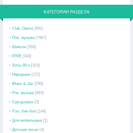
КАТЕГОРИИ РАЗДЕЛА
Club, Dance
[892]
Поп, музыка
[7967]
Шансон
[358]
R'N'B
[164]
Хиты 80-х
[103]
Народные
[237]
Blues & Jaz
[299]
Рок, музыка
[993]
Саундтреки
[3]
Рэп, Хип-Хоп
[144]
Для мобильника
[1]
Детские песни
[4]