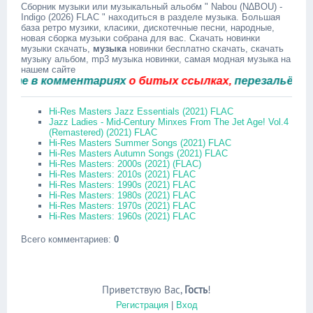
Сборник музыки или музыкальный альобм " Nabou (N∆BOU) -
Indigo (2026) FLAC " находиться в разделе музыка. Большая
база ретро музики, класики, дискотечные песни, народные,
новая сборка музыки собрана для вас. Скачать новинки
музыки скачать,
музыка
новинки бесплатно скачать, скачать
музыку альбом, mp3 музыка новинки, самая модная музыка на
нашем сайте
 в комментариях
о битых ссылках,
перезальём быст
Hi-Res Masters Jazz Essentials (2021) FLAC
Jazz Ladies - Mid-Century Minxes From The Jet Age! Vol.4
(Remastered) (2021) FLAC
Hi-Res Masters Summer Songs (2021) FLAC
Hi-Res Masters Autumn Songs (2021) FLAC
Hi-Res Masters: 2000s (2021) (FLAC)
Hi-Res Masters: 2010s (2021) FLAC
Hi-Res Masters: 1990s (2021) FLAC
Hi-Res Masters: 1980s (2021) FLAC
Hi-Res Masters: 1970s (2021) FLAC
Hi-Res Masters: 1960s (2021) FLAC
Всего комментариев
:
0
Приветствую Вас
,
Гость
!
Регистрация
|
Вход