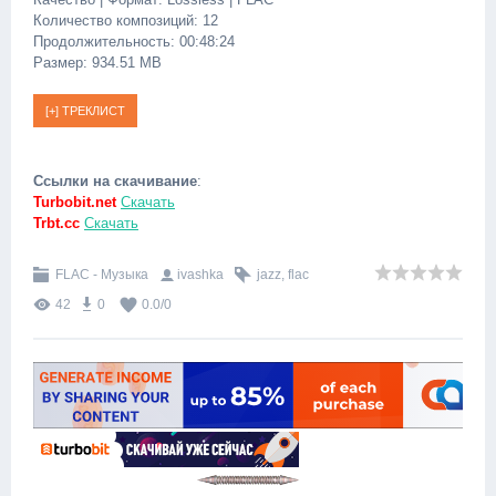
Количество композиций: 12
Продолжительность: 00:48:24
Размер: 934.51 MB
Ссылки на скачивание
:
Turbobit.net
Скачать
Trbt.cc
Скачать
FLAC - Музыка
ivashka
jazz
,
flac
42
0
0.0
/
0