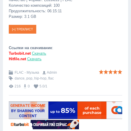
Количество композиций: 100
Продолжительность: 06:15:11
Размер: 3.1 GB
Ссылки на скачивание
:
Turbobit.net
Скачать
Hitfile.net
Скачать
FLAC - Музыка
Admin
dance
,
pop
,
hip-hop
,
flac
216
0
5.0
/
1