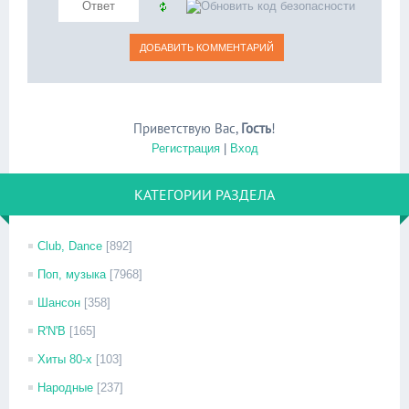
Приветствую Вас
,
Гость
!
Регистрация
|
Вход
КАТЕГОРИИ РАЗДЕЛА
Club, Dance
[892]
Поп, музыка
[7968]
Шансон
[358]
R'N'B
[165]
Хиты 80-х
[103]
Народные
[237]