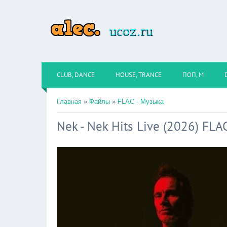
CLUB, DANCE
HOUSE, TRANCE
ПОП, М
Главная
»
Файлы
»
FLAC - Музыка
Nek - Nek Hits Live (2026) FLA