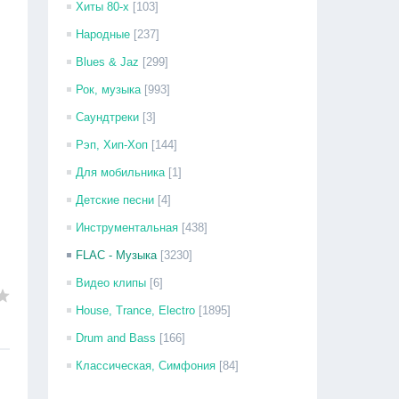
Хиты 80-х
[103]
Народные
[237]
Blues & Jaz
[299]
Рок, музыка
[993]
Саундтреки
[3]
Рэп, Хип-Хоп
[144]
Для мобильника
[1]
Детские песни
[4]
Инструментальная
[438]
FLAC - Музыка
[3230]
Видео клипы
[6]
House, Trance, Electro
[1895]
Drum and Bass
[166]
Классическая, Симфония
[84]