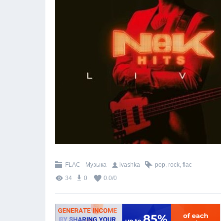
FLAC - Музыка
ivashka
pop
,
rock
,
flac
34
0
0.0
/
0