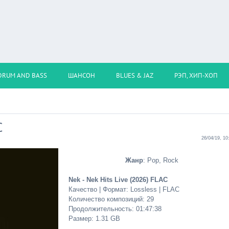
DRUM AND BASS
ШАНСОН
BLUES & JAZ
РЭП, ХИП-ХОП
C
26/04/19, 10
Жанр
: Pop, Rock
Nek - Nek Hits Live (2026) FLAC
Качество | Формат: Lossless | FLAC
Количество композиций: 29
Продолжительность: 01:47:38
Размер: 1.31 GB