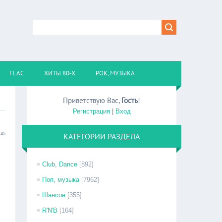
FLAC
ХИТЫ 80-Х
РОК, МУЗЫКА
Приветствую Вас
,
Гость
!
Регистрация
|
Вход
:45
КАТЕГОРИИ РАЗДЕЛА
Club, Dance
[892]
Поп, музыка
[7962]
Шансон
[355]
R'N'B
[164]