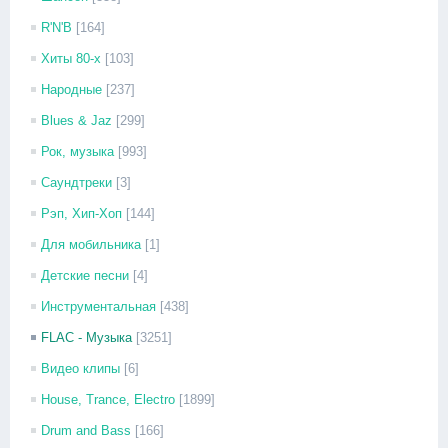
R'N'B
[164]
Хиты 80-х
[103]
Народные
[237]
Blues & Jaz
[299]
Рок, музыка
[993]
Саундтреки
[3]
Рэп, Хип-Хоп
[144]
Для мобильника
[1]
Детские песни
[4]
Инструментальная
[438]
FLAC - Музыка
[3251]
Видео клипы
[6]
House, Trance, Electro
[1899]
Drum and Bass
[166]