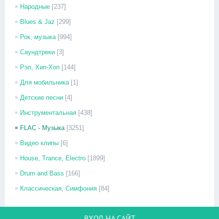
Народные
[237]
Blues & Jaz
[299]
Рок, музыка
[994]
Саундтреки
[3]
Рэп, Хип-Хоп
[144]
Для мобильника
[1]
Детские песни
[4]
Инструментальная
[438]
FLAC - Музыка
[3251]
Видео клипы
[6]
House, Trance, Electro
[1899]
Drum and Bass
[166]
Классическая, Симфония
[84]
ВХОД НА САЙТ