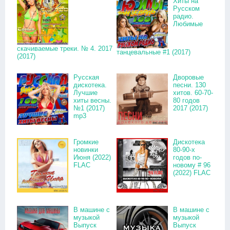
Хиты на
Русском
радио.
Любимые
скачиваемые треки. № 4. 2017
танцевальные #1 (2017)
(2017)
Русская
Дворовые
дискотека.
песни. 130
Лучшие
хитов. 60-70-
хиты весны.
80 годов
№1 (2017)
2017 (2017)
mp3
Громкие
Дискотека
новинки
80-90-х
Июня (2022)
годов по-
FLAC
новому # 96
(2022) FLAC
В машине с
В машине с
музыкой
музыкой
Выпуск
Выпуск