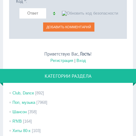
Код *:
Приветствую Вас
,
Гость
!
Регистрация
|
Вход
КАТЕГОРИИ РАЗДЕЛА
Club, Dance
[892]
Поп, музыка
[7968]
Шансон
[358]
R'N'B
[164]
Хиты 80-х
[103]