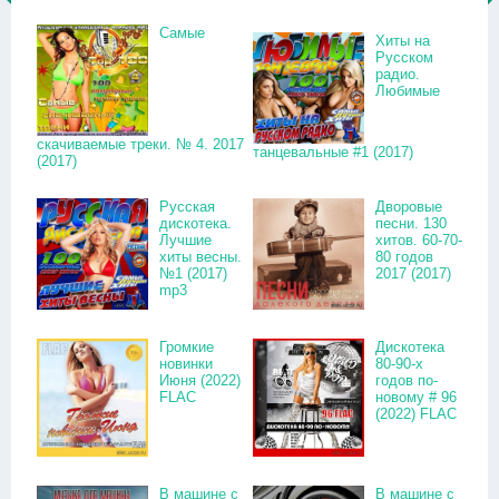
Самые
Хиты на
Русском
радио.
Любимые
скачиваемые треки. № 4. 2017
танцевальные #1 (2017)
(2017)
Русская
Дворовые
дискотека.
песни. 130
Лучшие
хитов. 60-70-
хиты весны.
80 годов
№1 (2017)
2017 (2017)
mp3
Громкие
Дискотека
новинки
80-90-х
Июня (2022)
годов по-
FLAC
новому # 96
(2022) FLAC
В машине с
В машине с