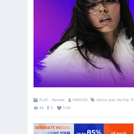
FLAC - Музыка
VANGOG
dance
,
pop
,
hip hop
,
R
89
0
0.0
/
0