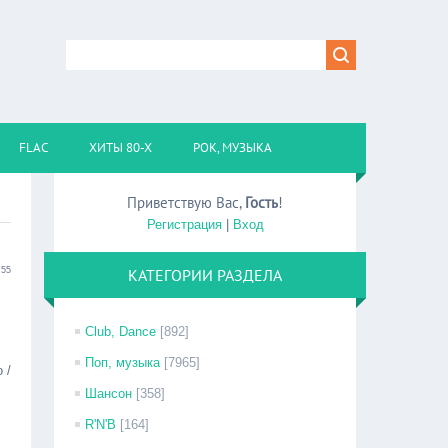
FLAC
ХИТЫ 80-Х
РОК, МУЗЫКА
Приветствую Вас
,
Гость
!
Регистрация
|
Вход
:55
КАТЕГОРИИ РАЗДЕЛА
Club, Dance
[892]
Поп, музыка
[7965]
 /
Шансон
[358]
R'N'B
[164]