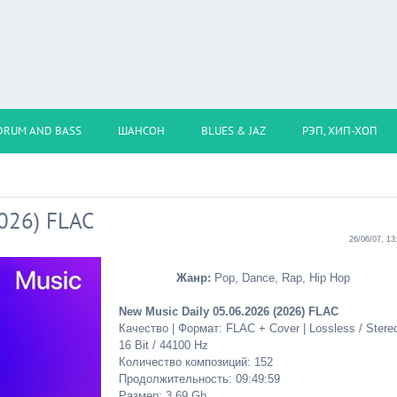
DRUM AND BASS
ШАНСОН
BLUES & JAZ
РЭП, ХИП-ХОП
2026) FLAC
26/06/07, 13
Жанр:
Pop, Dance, Rap, Hip Hop
New Music Daily 05.06.2026 (2026) FLAC
Качество | Формат: FLAC + Cover | Lossless / Stereo
16 Bit / 44100 Hz
Количество композиций: 152
Продолжительность: 09:49:59
Размер: 3.69 Gb