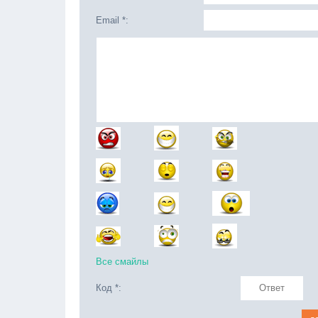
Email *:
Все смайлы
Код *: