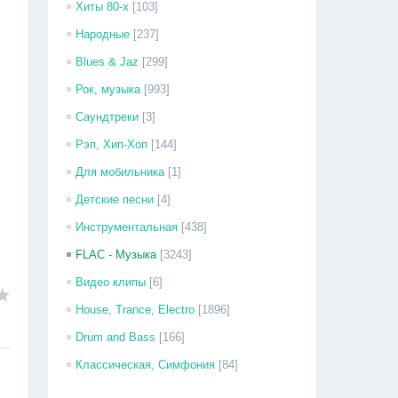
Хиты 80-х
[103]
Народные
[237]
Blues & Jaz
[299]
Рок, музыка
[993]
Саундтреки
[3]
Рэп, Хип-Хоп
[144]
Для мобильника
[1]
Детские песни
[4]
Инструментальная
[438]
FLAC - Музыка
[3243]
Видео клипы
[6]
House, Trance, Electro
[1896]
Drum and Bass
[166]
Классическая, Симфония
[84]