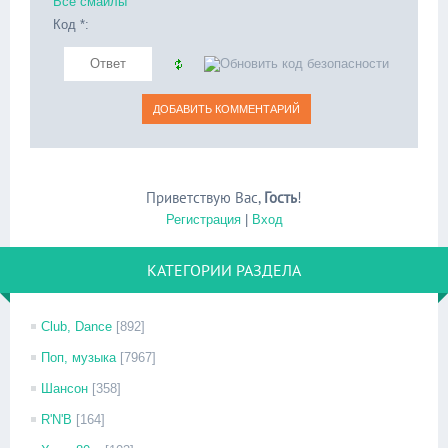
Все смайлы
Код *:
Приветствую Вас
,
Гость
!
Регистрация
|
Вход
КАТЕГОРИИ РАЗДЕЛА
Club, Dance
[892]
Поп, музыка
[7967]
Шансон
[358]
R'N'B
[164]