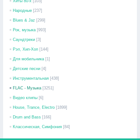
Хиты 80-х
[103]
Народные
[237]
Blues & Jaz
[299]
Рок, музыка
[993]
Саундтреки
[3]
Рэп, Хип-Хоп
[144]
Для мобильника
[1]
Детские песни
[4]
Инструментальная
[438]
FLAC - Музыка
[3251]
Видео клипы
[6]
House, Trance, Electro
[1899]
Drum and Bass
[166]
Классическая, Симфония
[84]