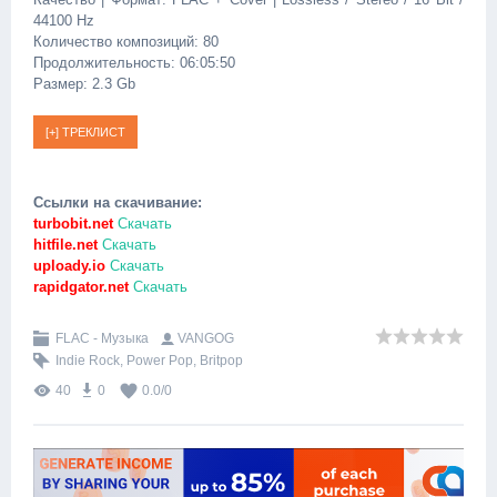
44100 Hz
Количество композиций: 80
Продолжительность: 06:05:50
Размер: 2.3 Gb
Ссылки на скачивание:
turbobit.net
Скачать
hitfile.net
Скачать
uploady.io
Скачать
rapidgator.net
Скачать
FLAC - Музыка
VANGOG
Indie Rock
,
Power Pop
,
Britpop
40
0
0.0
/
0