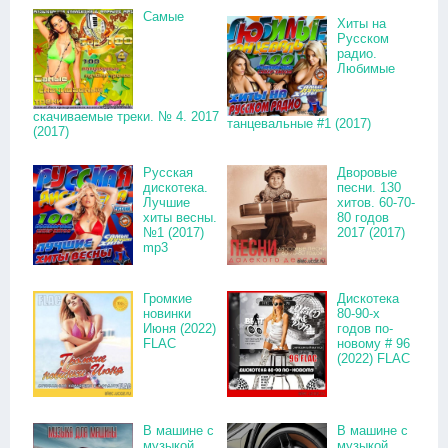
Самые
Хиты на
Русском
радио.
Любимые
скачиваемые треки. № 4. 2017
танцевальные #1 (2017)
(2017)
Русская
Дворовые
дискотека.
песни. 130
Лучшие
хитов. 60-70-
хиты весны.
80 годов
№1 (2017)
2017 (2017)
mp3
Громкие
Дискотека
новинки
80-90-х
Июня (2022)
годов по-
FLAC
новому # 96
(2022) FLAC
В машине с
В машине с
музыкой
музыкой