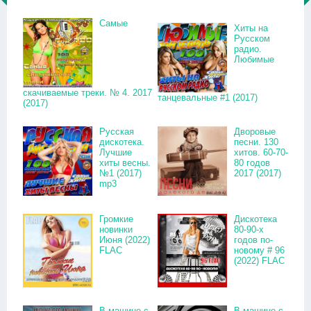
Самые
Хиты на
Русском
радио.
Любимые
скачиваемые треки. № 4. 2017
танцевальные #1 (2017)
(2017)
Русская
Дворовые
дискотека.
песни. 130
Лучшие
хитов. 60-70-
хиты весны.
80 годов
№1 (2017)
2017 (2017)
mp3
Громкие
Дискотека
новинки
80-90-х
Июня (2022)
годов по-
FLAC
новому # 96
(2022) FLAC
В машине с
В машине с