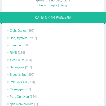
Приветствую Вас
,
Гость
!
Регистрация
|
Вход
КАТЕГОРИИ РАЗДЕЛА
Club, Dance
[892]
Поп, музыка
[7967]
Шансон
[358]
R'N'B
[164]
Хиты 80-х
[103]
Народные
[237]
Blues & Jaz
[299]
Рок, музыка
[993]
Саундтреки
[3]
Рэп, Хип-Хоп
[144]
Для мобильника
[1]