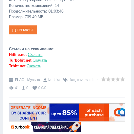
Количество композиций: 14
Продолжительность: 01:03:46
Размер: 739.49 MB
Ссылки на скачивание
:
Hitfile.net
Скачать
Turbobit.net
Скачать
Trbbt.net
Скачать
FLAC - Музыка
ivashka
flac
,
covers
,
other
41
0
0.0
/
0