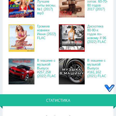
Лучшие
хитов. 60-70-
хиты весны.
80 годов
№1 (2017)
2017 (2017)
mp3
Громкие
Дискотека
новинки
80-90-х
Июня (2022)
годов по-
FLAC
новому # 96
(2022) FLAC
В машине с
В машине с
музыкой
музыкой
Выпуск
Выпуск
#257,258
#161,162
(2022) FLAC
(2021) FLAC
СТАТИСТИКА