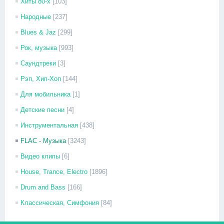
Хиты 80-х
[103]
Народные
[237]
Blues & Jaz
[299]
Рок, музыка
[993]
Саундтреки
[3]
Рэп, Хип-Хоп
[144]
Для мобильника
[1]
Детские песни
[4]
Инструментальная
[438]
FLAC - Музыка
[3243]
Видео клипы
[6]
House, Trance, Electro
[1896]
Drum and Bass
[166]
Классическая, Симфония
[84]