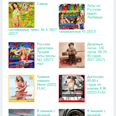
Самые
Хиты на
Русском
радио.
Любимые
скачиваемые треки. № 4. 2017
танцевальные #1 (2017)
(2017)
Русская
Дворовые
дискотека.
песни. 130
Лучшие
хитов. 60-70-
хиты весны.
80 годов
№1 (2017)
2017 (2017)
mp3
Громкие
Дискотека
новинки
80-90-х
Июня (2022)
годов по-
FLAC
новому # 96
(2022) FLAC
В машине с
В машине с
музыкой
музыкой