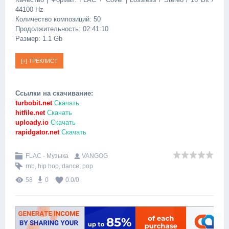
44100 Hz
Количество композиций: 50
Продолжительность: 02:41:10
Размер: 1.1 Gb
Ссылки на скачивание:
turbobit.net
Скачать
hitfile.net
Скачать
uploady.io
Скачать
rapidgator.net
Скачать
FLAC - Музыка
VANGOG
rnb
,
hip hop
,
dance
,
pop
58
0
0.0
/
0