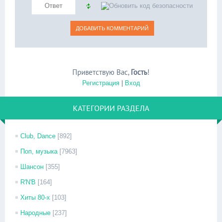
Приветствую Вас
,
Гость
!
Регистрация
|
Вход
КАТЕГОРИИ РАЗДЕЛА
Club, Dance
[892]
Поп, музыка
[7963]
Шансон
[355]
R'N'B
[164]
Хиты 80-х
[103]
Народные
[237]