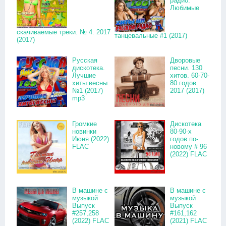
радио.
Любимые
скачиваемые треки. № 4. 2017
танцевальные #1 (2017)
(2017)
Русская
Дворовые
дискотека.
песни. 130
Лучшие
хитов. 60-70-
хиты весны.
80 годов
№1 (2017)
2017 (2017)
mp3
Громкие
Дискотека
новинки
80-90-х
Июня (2022)
годов по-
FLAC
новому # 96
(2022) FLAC
В машине с
В машине с
музыкой
музыкой
Выпуск
Выпуск
#257,258
#161,162
(2022) FLAC
(2021) FLAC