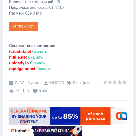
Количество композиций: 26
Продолжительность: 01:47:07
Размер: 669.0 Mb
Ссылки на скачивание:
turbobit.net
Скачать
hitfile.net
Скачать
uploady.io
Скачать
rapidgator.net
Скачать
FLAC - Музыка
VANGOG
Funk
,
jazz
35
0
0.0
/
0