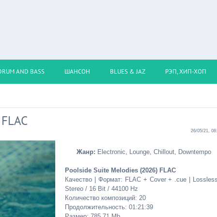
DRUM AND BASS
ШАНСОН
BLUES & JAZ
РЭП, ХИП-ХОП
) FLAC
26/05/21, 08
Жанр:
Electronic, Lounge, Chillout, Downtempo
Poolside Suite Melodies (2026) FLAC
Качество | Формат: FLAC + Cover + .cue | Lossless
Stereo / 16 Bit / 44100 Hz
Количество композиций: 20
Продолжительность: 01:21:39
Размер: 785.71 Mb