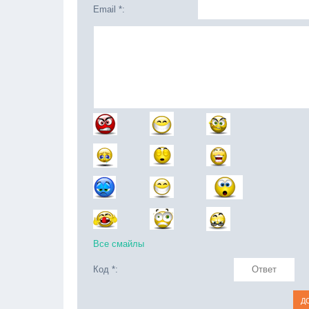
Email *:
Все смайлы
Код *: