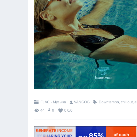
FLAC - Музыка
VANGOG
Downtempo
,
chillout
,
e
44
0
0.0
/
0