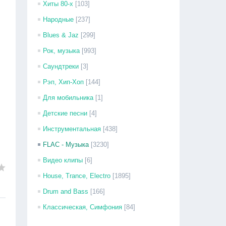
Хиты 80-х
[103]
Народные
[237]
Blues & Jaz
[299]
Рок, музыка
[993]
Саундтреки
[3]
Рэп, Хип-Хоп
[144]
Для мобильника
[1]
Детские песни
[4]
Инструментальная
[438]
FLAC - Музыка
[3230]
Видео клипы
[6]
House, Trance, Electro
[1895]
Drum and Bass
[166]
Классическая, Симфония
[84]