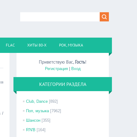
FLAC
ХИТЫ 80-Х
РОК, МУЗЫКА
Приветствую Вас
,
Гость
!
Регистрация
|
Вход
:08
КАТЕГОРИИ РАЗДЕЛА
Club, Dance
[892]
Поп, музыка
[7962]
 /
Шансон
[355]
R'N'B
[164]