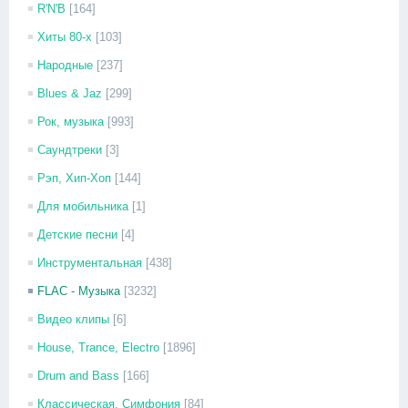
R'N'B
[164]
Хиты 80-х
[103]
Народные
[237]
Blues & Jaz
[299]
Рок, музыка
[993]
Саундтреки
[3]
Рэп, Хип-Хоп
[144]
Для мобильника
[1]
Детские песни
[4]
Инструментальная
[438]
FLAC - Музыка
[3232]
Видео клипы
[6]
House, Trance, Electro
[1896]
Drum and Bass
[166]
Классическая, Симфония
[84]