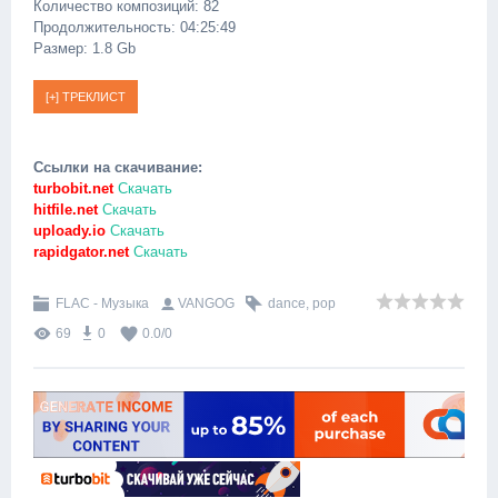
Количество композиций: 82
Продолжительность: 04:25:49
Размер: 1.8 Gb
Ссылки на скачивание:
turbobit.net
Скачать
hitfile.net
Скачать
uploady.io
Скачать
rapidgator.net
Скачать
FLAC - Музыка
VANGOG
dance
,
pop
69
0
0.0
/
0