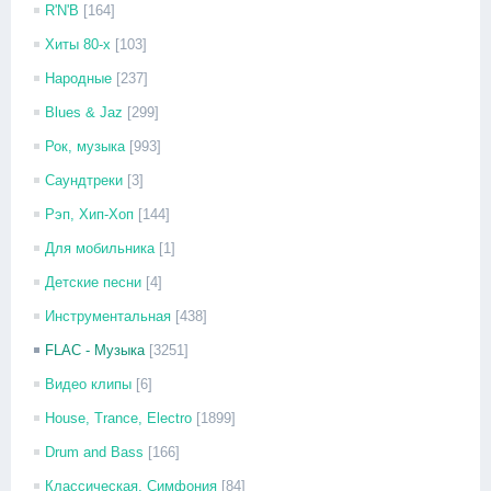
R'N'B
[164]
Хиты 80-х
[103]
Народные
[237]
Blues & Jaz
[299]
Рок, музыка
[993]
Саундтреки
[3]
Рэп, Хип-Хоп
[144]
Для мобильника
[1]
Детские песни
[4]
Инструментальная
[438]
FLAC - Музыка
[3251]
Видео клипы
[6]
House, Trance, Electro
[1899]
Drum and Bass
[166]
Классическая, Симфония
[84]