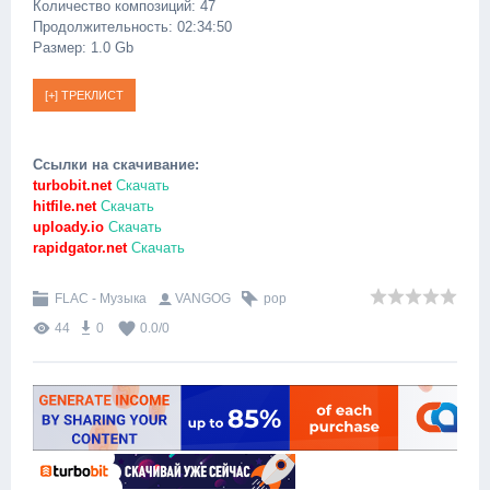
Количество композиций: 47
Продолжительность: 02:34:50
Размер: 1.0 Gb
Ссылки на скачивание:
turbobit.net
Скачать
hitfile.net
Скачать
uploady.io
Скачать
rapidgator.net
Скачать
FLAC - Музыка
VANGOG
pop
44
0
0.0
/
0