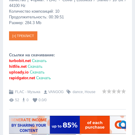
44100 Hz
Количество композиций: 10
Продолжительность: 00:39:51
Размер: 284.3 Mb
Ссылки на скачивание:
turbobit.net
Скачать
hitfile.net
Скачать
uploady.io
Скачать
rapidgator.net
Скачать
FLAC - Музыка
VANGOG
dance
,
House
52
0
0.0
/
0