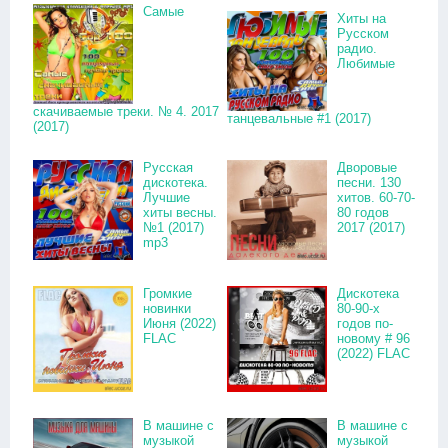
Самые
Хиты на
Русском
радио.
Любимые
скачиваемые треки. № 4. 2017
танцевальные #1 (2017)
(2017)
Русская
Дворовые
дискотека.
песни. 130
Лучшие
хитов. 60-70-
хиты весны.
80 годов
№1 (2017)
2017 (2017)
mp3
Громкие
Дискотека
новинки
80-90-х
Июня (2022)
годов по-
FLAC
новому # 96
(2022) FLAC
В машине с
В машине с
музыкой
музыкой