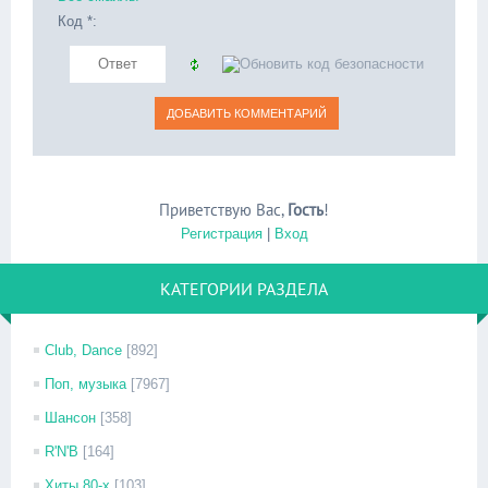
Код *:
Приветствую Вас
,
Гость
!
Регистрация
|
Вход
КАТЕГОРИИ РАЗДЕЛА
Club, Dance
[892]
Поп, музыка
[7967]
Шансон
[358]
R'N'B
[164]
Хиты 80-х
[103]