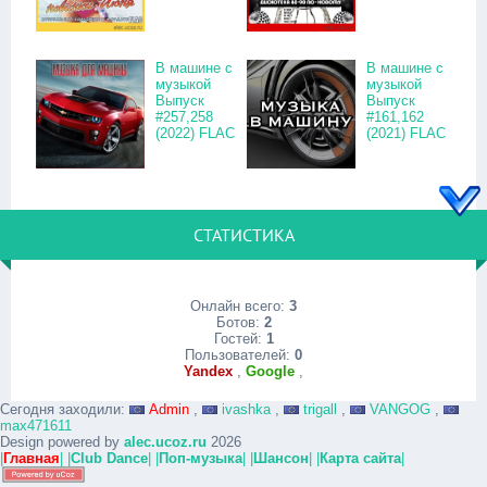
В машине с
В машине с
музыкой
музыкой
Выпуск
Выпуск
#257,258
#161,162
(2022) FLAC
(2021) FLAC
СТАТИСТИКА
Онлайн всего:
3
Ботов:
2
Гостей:
1
Пользователей:
0
Yandex
,
Google
,
Сегодня заходили:
Admin
,
ivashka
,
trigall
,
VANGOG
,
max471611
Design powered by
alec.ucoz.ru
2026
|
Главная
|
|
Club Dance
|
|
Поп-музыка
|
|
Шансон
|
|
Карта сайта
|