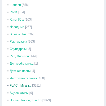
Шансон
[358]
R'N'B
[164]
Хиты 80-х
[103]
Народные
[237]
Blues & Jaz
[299]
Рок, музыка
[993]
Саундтреки
[3]
Рэп, Хип-Хоп
[144]
Для мобильника
[1]
Детские песни
[4]
Инструментальная
[438]
FLAC - Музыка
[3251]
Видео клипы
[6]
House, Trance, Electro
[1899]