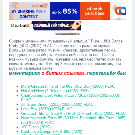
Сборник музыки или музыкальный альобм " Pure... 80s Dance
Party (4CD) (2011) FLAC " находиться в разделе музыка.
Большая база ретро музики, класики, дискотечные песни,
народные, новая сборка музыки собрана для вас. Скачать
новинки музыки скачать,
музыка
новинки бесплатно скачать,
скачать музыку альбом, mp3 музыка новинки, самая модная
музыка на нашем сайте
мментариях
о битых ссылках,
перезальём быстро.
More Greatest hits of the 80s (8CD Box) (2000) FLAC
Hot And New (7 Releases) (1983-1986)
Chartbusters USA Volume 1,2,3 (3CD) (1999-2002-2003)
FLAC
All Stars Disco (22CD) (1998-2000) FLAC
Love Box (3CD) (1993) FLAC
Greatest Hits Of Soul And RnB (Box set, 8CD) (2000) FLAC
Now Yearbook Extra 85 (60 More Essential Hits From 1985)
(3CD) (2023) FLAC
100 Disco (2019)
Best Love Songs 70s & 80s (2020)