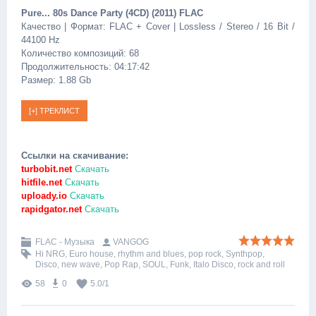
Pure... 80s Dance Party (4CD) (2011) FLAC
Качество | Формат: FLAC + Cover | Lossless / Stereo / 16 Bit /
44100 Hz
Количество композиций: 68
Продолжительность: 04:17:42
Размер: 1.88 Gb
Ссылки на скачивание:
turbobit.net
Скачать
hitfile.net
Скачать
uploady.io
Скачать
rapidgator.net
Скачать
FLAC - Музыка
VANGOG
Hi NRG
,
Euro house
,
rhythm and blues
,
pop rock
,
Synthpop
,
Disco
,
new wave
,
Pop Rap
,
SOUL
,
Funk
,
Italo Disco
,
rock and roll
58
0
5.0
/
1