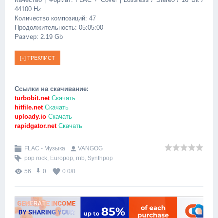
44100 Hz
Количество композиций: 47
Продолжительность: 05:05:00
Размер: 2.19 Gb
Ссылки на скачивание:
turbobit.net
Скачать
hitfile.net
Скачать
uploady.io
Скачать
rapidgator.net
Скачать
FLAC - Музыка
VANGOG
pop rock
,
Europop
,
rnb
,
Synthpop
56
0
0.0
/
0