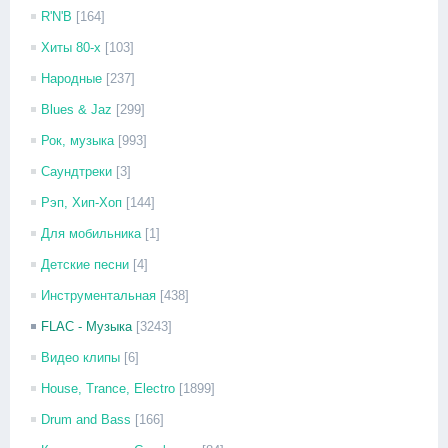
R'N'B
[164]
Хиты 80-х
[103]
Народные
[237]
Blues & Jaz
[299]
Рок, музыка
[993]
Саундтреки
[3]
Рэп, Хип-Хоп
[144]
Для мобильника
[1]
Детские песни
[4]
Инструментальная
[438]
FLAC - Музыка
[3243]
Видео клипы
[6]
House, Trance, Electro
[1899]
Drum and Bass
[166]