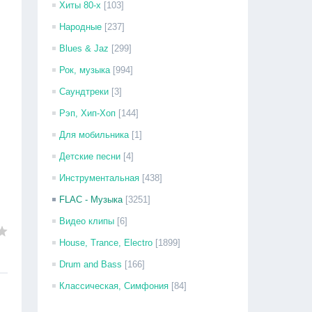
Хиты 80-х
[103]
Народные
[237]
Blues & Jaz
[299]
Рок, музыка
[994]
Саундтреки
[3]
Рэп, Хип-Хоп
[144]
Для мобильника
[1]
Детские песни
[4]
Инструментальная
[438]
FLAC - Музыка
[3251]
Видео клипы
[6]
House, Trance, Electro
[1899]
Drum and Bass
[166]
Классическая, Симфония
[84]