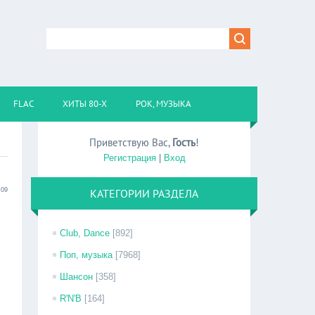
FLAC
ХИТЫ 80-Х
РОК, МУЗЫКА
Приветствую Вас
,
Гость
!
Регистрация
|
Вход
:09
КАТЕГОРИИ РАЗДЕЛА
Club, Dance
[892]
Поп, музыка
[7968]
Шансон
[358]
R'N'B
[164]