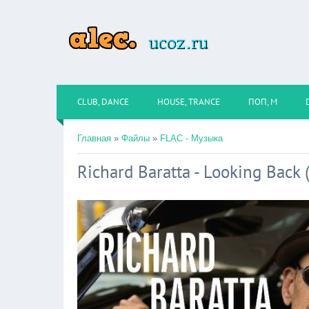
CLUB, DANCE
HOUSE, TRANCE
ПОП, М
Главная
»
Файлы
»
FLAC - Музыка
Richard Baratta - Looking Back