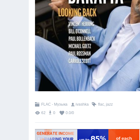
FLAC - Музыка
ivashka
flac
,
jazz
62
0
0.0
/
0