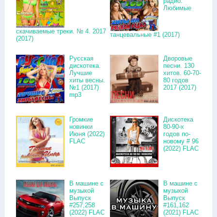
радио.
Любимые
скачиваемые треки. № 4. 2017
танцевальные #1 (2017)
(2017)
Русская
Дворовые
дискотека.
песни. 130
Лучшие
хитов. 60-70-
хиты весны.
80 годов
№1 (2017)
2017 (2017)
mp3
Громкие
Дискотека
новинки
80-90-х
Июня (2022)
годов по-
FLAC
новому # 96
(2022) FLAC
В машине с
В машине с
музыкой
музыкой
Выпуск
Выпуск
#257,258
#161,162
(2022) FLAC
(2021) FLAC