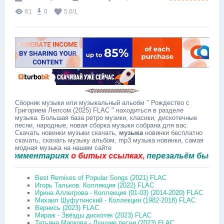
61
0
5.0
/
1
Сборник музыки или музыкальный альобм " Рождество с
Григорием Лепсом (2025) FLAC " находиться в разделе
музыка. Большая база ретро музики, класики, дискотечные
песни, народные, новая сборка музыки собрана для вас.
Скачать новинки музыки скачать,
музыка
новинки бесплатно
скачать, скачать музыку альбом, mp3 музыка новинки, самая
модная музыка на нашем сайте
мментариях
о битых ссылках,
перезальём быстро.
Best Remixes of Popular Songs (2021) FLAC
Игорь Тальков. Коллекция (2022) FLAC
Ирина Аллегрова - Коллекция (01-03) (2014-2020) FLAC
Михаил Шуфутинский - Коллекция (1982-2018) FLAC
Вернись (2023) FLAC
Мираж - Звёзды дискотек (2023) FLAC
Татьяна Маркова - Лучшие песни (2023) FLAC