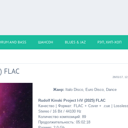
DRUM AND BASS
ШАНСОН
BLUES & JAZ
РЭП, ХИП-ХОП
5) FLAC
26/01/17, 12
Жанр:
Italo Disco, Euro Disco, Dance
Rudolf Kinski Project I-IV (2025) FLAC
Качество | Формат: FLAC + Cover + .cue | Lossless
Stereo / 16 Bit / 44100 Hz
Количество композиций: 89
Продолжительность: 05:02:18
Размер: 2.0 Gb