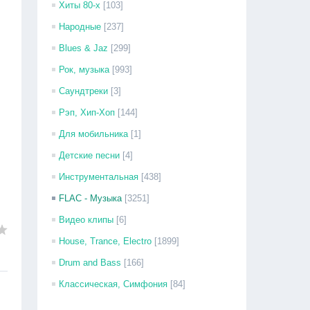
Хиты 80-х
[103]
Народные
[237]
Blues & Jaz
[299]
Рок, музыка
[993]
Саундтреки
[3]
Рэп, Хип-Хоп
[144]
Для мобильника
[1]
Детские песни
[4]
Инструментальная
[438]
FLAC - Музыка
[3251]
Видео клипы
[6]
House, Trance, Electro
[1899]
Drum and Bass
[166]
Классическая, Симфония
[84]