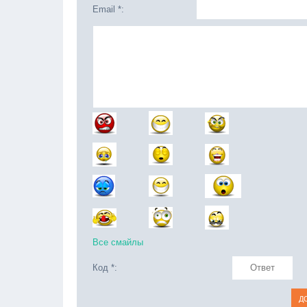
Email *:
Все смайлы
Код *: