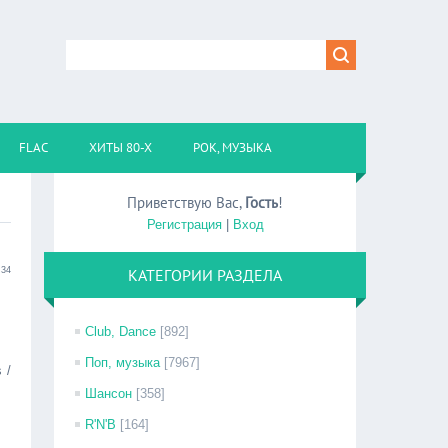
FLAC
ХИТЫ 80-Х
РОК, МУЗЫКА
Приветствую Вас
,
Гость
!
Регистрация
|
Вход
:34
КАТЕГОРИИ РАЗДЕЛА
Club, Dance
[892]
Поп, музыка
[7967]
 /
Шансон
[358]
R'N'B
[164]