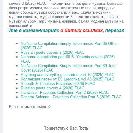
covers 3 (2026) FLAC " находиться в разделе музыка. Большая
база ретро музики, класики, дискотечные песни, народные,
новая сборка музыки собрана для вас. Скачать новинки
музыки скачать,
музыка
новинки бесплатно скачать, скачать
музыку альбом, mp3 музыка новинки, самая модная музыка на
нашем сайте
те в комментариях
о битых ссылках,
перезальём бы
No Name Compilation Simply listen music Part 86 Other
(2026) FLAC
Russian poets covers 2 (2026) FLAC
No name compilation part 68 S. Yesenin covers (2026)
FLAC
No Name Compilation Simply listen music Part 89 Just
Cover (2026) FLAC
Anything and everything assorted part 10 (2025) FLAC
Коллекция песен от DJ Larochka Vol.43 (2025) FLAC
Smooth & Timeless Favorites (2026) FLAC
Russian poets covers 4 (2026) FLAC
Hanwave - Favorites Collection Part 2 (2026) FLAC
Rosetta Solenne - Favorites Collection Part 3 (2026) FLAC
Всего комментариев
:
0
Приветствую Вас
,
Гость
!