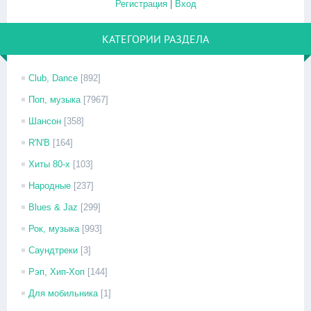
Регистрация
|
Вход
КАТЕГОРИИ РАЗДЕЛА
Club, Dance
[892]
Поп, музыка
[7967]
Шансон
[358]
R'N'B
[164]
Хиты 80-х
[103]
Народные
[237]
Blues & Jaz
[299]
Рок, музыка
[993]
Саундтреки
[3]
Рэп, Хип-Хоп
[144]
Для мобильника
[1]