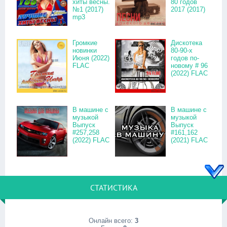
хиты весны.
80 годов
№1 (2017)
2017 (2017)
mp3
Громкие
Дискотека
новинки
80-90-х
Июня (2022)
годов по-
FLAC
новому # 96
(2022) FLAC
В машине с
В машине с
музыкой
музыкой
Выпуск
Выпуск
#257,258
#161,162
(2022) FLAC
(2021) FLAC
СТАТИСТИКА
Онлайн всего:
3