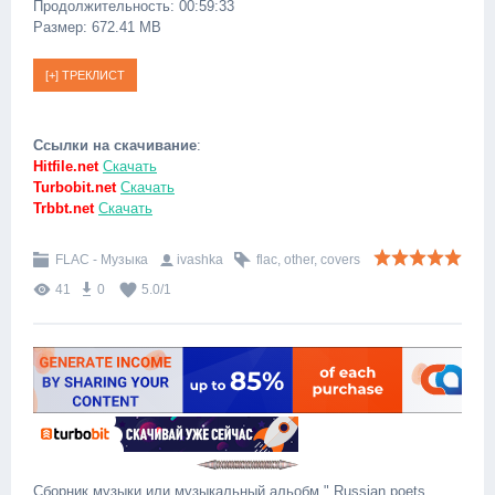
Продолжительность: 00:59:33
Размер: 672.41 MB
Ссылки на скачивание
:
Hitfile.net
Скачать
Turbobit.net
Скачать
Trbbt.net
Скачать
FLAC - Музыка
ivashka
flac
,
other
,
covers
41
0
5.0
/
1
Сборник музыки или музыкальный альобм " Russian poets