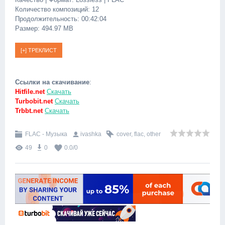
Количество композиций: 12
Продолжительность: 00:42:04
Размер: 494.97 MB
Ссылки на скачивание
:
Hitfile.net
Скачать
Turbobit.net
Скачать
Trbbt.net
Скачать
FLAC - Музыка
ivashka
cover
,
flac
,
other
49
0
0.0
/
0