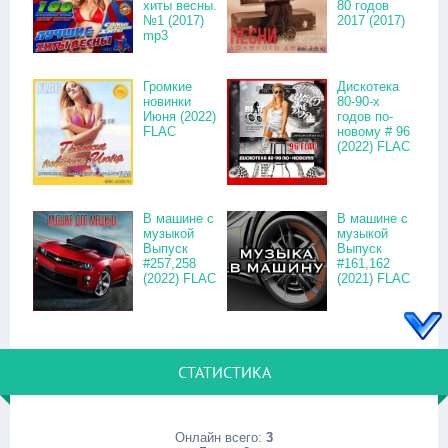
хиты весны.
80 годов
№1 (2017)
2017 (2017)
mp3
Громкие
Дискотека
новинки
80-90-х
Июня (2022)
годов по-
FLAC
новому # 96
(2022) FLAC
В машине с
В машине с
музыкой
музыкой
Выпуск
Выпуск
#257,258
#161,162
(2022) FLAC
(2021) FLAC
СТАТИСТИКА
Онлайн всего:
3