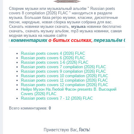
Сборник музыки или музыкальный альобм " Russian poets
covers 8 compilation (2026) FLAC " находиться в разделе
музыка. Большая база ретро музики, класики, дискотечные
песни, народные, новая сборка музыки собрана для вас.
Скачать новинки музыки скачать,
музыка
новинки бесплатно
скачать, скачать музыку альбом, mp3 музыка новинки, самая
модная музыка на нашем сайте
 комментариях
о битых ссылках,
перезальём быстро.
Russian poets covers 4 (2026) FLAC
Russian poets covers 6 (2026) FLAC
Russian poets covers 1-6 (2026) FLAC
Russian poets covers 7 compilation (2026) FLAC
Russian poets covers 9 compilation (2026) FLAC
Russian poets covers 10 compilation (2026) FLAC
Russian poets covers 11 compilation (2026) FLAC
Russian poets covers 12 compilation (2026) FLAC
Нейро Музон На Любой Фасон presents В. Высоцкий
Covers (2026) FLAC
Russian poets covers 7 - 12 (2026) FLAC
Всего комментариев
:
0
Приветствую Вас
,
Гость
!