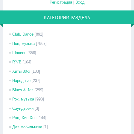
Регистрация
|
Вход
КАТЕГОРИИ РАЗДЕЛА
Club, Dance
[892]
Поп, музыка
[7967]
Шансон
[358]
R'N'B
[164]
Хиты 80-х
[103]
Народные
[237]
Blues & Jaz
[299]
Рок, музыка
[993]
Саундтреки
[3]
Рэп, Хип-Хоп
[144]
Для мобильника
[1]