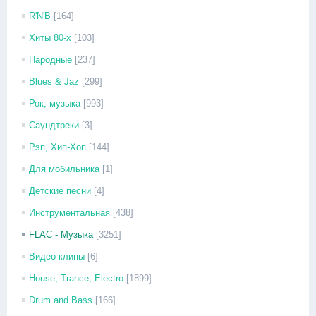
R'N'B
[164]
Хиты 80-х
[103]
Народные
[237]
Blues & Jaz
[299]
Рок, музыка
[993]
Саундтреки
[3]
Рэп, Хип-Хоп
[144]
Для мобильника
[1]
Детские песни
[4]
Инструментальная
[438]
FLAC - Музыка
[3251]
Видео клипы
[6]
House, Trance, Electro
[1899]
Drum and Bass
[166]